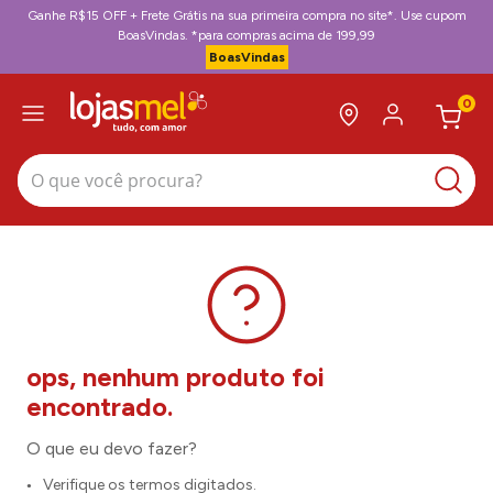
Ganhe R$15 OFF + Frete Grátis na sua primeira compra no site*. Use cupom
BoasVindas. *para compras acima de 199,99
BoasVindas
0
O que você procura?
O que eu devo fazer?
Verifique os termos digitados.