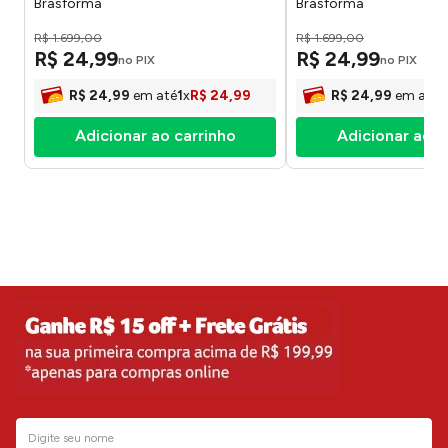
Brasforma
Brasforma
R$
1
.
699
,
00
R$
1
.
699
,
00
R$
24
,
99
R$
24
,
99
no PIX
no PIX
R$
24
,
99
em até
1
x
R$
24
,
99
R$
24
,
99
em até
1
Adicionar ao carrinho
Adicionar ao c