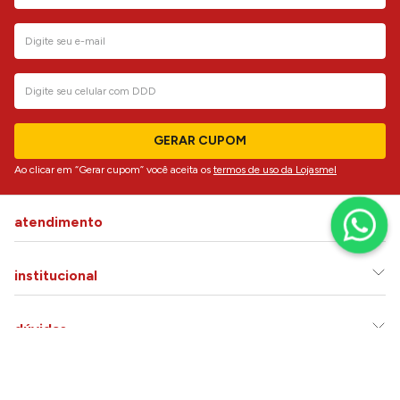
GERAR CUPOM
Ao clicar em “Gerar cupom” você aceita os
termos de uso da Lojasmel
atendimento
institucional
dúvidas
siga-nos