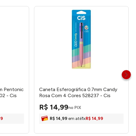
m Pentonic
Caneta Esferográfica 0.7mm Candy
02 - Cis
Rosa Com 4 Cores 528237 - Cis
R$
14
,
99
no PIX
99
R$
14
,
99
em até
1
x
R$
14
,
99