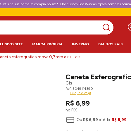
Grátis na sua primeira compra no site*. Use cupom BoasVindas. *para compras acima
CLUSIVO SITE
MARCA PRÓPRIA
INVERNO
DIA DOS PAIS
aneta esferografica move 0,7mm azul - cis
Caneta Esferografi
Cis
3049114390
Clique e veja!
R$
6
,
99
no PIX
Ou
R$
6
,
99
até
1
x
R$
6
,
99