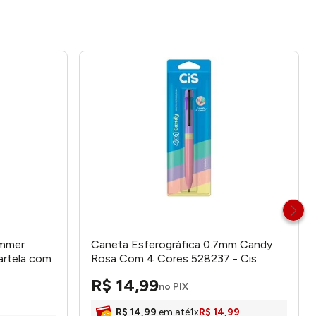
immer
Caneta Esferográfica 0.7mm Candy
artela com
Rosa Com 4 Cores 528237 - Cis
Castell
R$
14
,
99
no PIX
R$
14
,
99
em até
1
x
R$
14
,
99