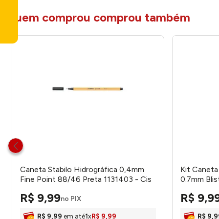
quem comprou comprou também
Caneta Stabilo Hidrográfica 0,4mm
Kit Caneta
Fine Point 88/46 Preta 1131403 - Cis
0.7mm Bli
- Cis
R$
9
,
99
R$
9
,
9
no PIX
R$
9
,
99
em até
1
x
R$
9
,
99
R$
9
,
9