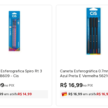
 Esferografica Spiro Rt 3
Caneta Esferográfica 0.7m
8609 - Cis
Azul Preta E Vermelha 5621
99
R$
16
,
99
no PIX
no PIX
99
em até
1
x
R$
14
,
99
R$
16
,
99
em até
1
x
R$
16
,