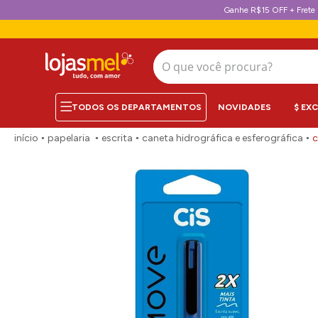
Ganhe R$15 OFF + Frete 
O que você procura?
NOVIDADES
$ EX
papelaria
escrita
caneta hidrográfica e esferográfica
c