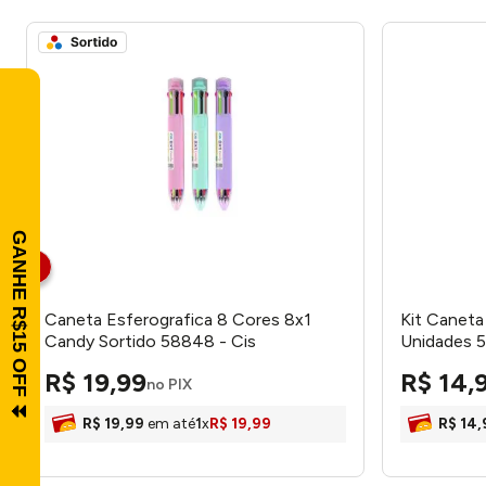
Caneta Esferografica 8 Cores 8x1
Kit Caneta
Candy Sortido 58848 - Cis
Unidades 5
R$
19
,
99
R$
14
,
no PIX
R$
19
,
99
em até
1
x
R$
19
,
99
R$
14
,