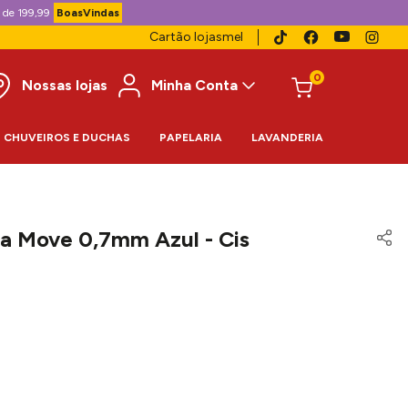
 de 199,99
BoasVindas
Cartão lojasmel
0
Nossas lojas
Minha Conta
CHUVEIROS E DUCHAS
PAPELARIA
LAVANDERIA
ca Move 0,7mm Azul - Cis