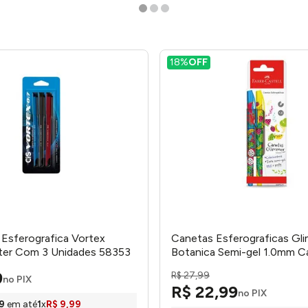
18%
OFF
 Esferografica Vortex
Canetas Esferograficas Gl
ster Com 3 Unidades 58353
Botanica Semi-gel 1.0mm C
2 Unidades 543211 - Faber-
9
R$
27
,
99
no PIX
R$
22
,
99
no PIX
9
em até
1
x
R$
9
,
99