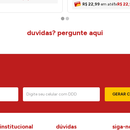
R$
22
,
99
em até
1
x
R$
22
,
duvidas? pergunte aqui
GERAR 
institucional
dúvidas
siga-n