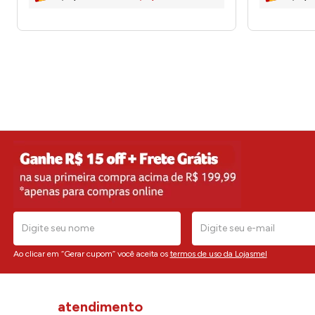
Ao clicar em “Gerar cupom” você aceita os
termos de uso da Lojasmel
atendimento