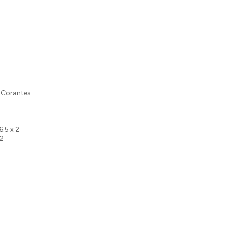
, Corantes
6.5 x 2
 2