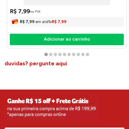
R$
7
,
99
no PIX
R$
7
,
99
em até
1
x
R$
7
,
99
Adicionar ao carrinho
duvidas? pergunte aqui