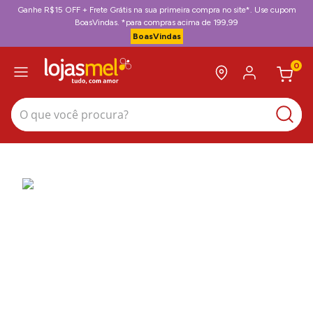
Ganhe R$15 OFF + Frete Grátis na sua primeira compra no site*. Use cupom
BoasVindas. *para compras acima de 199,99
BoasVindas
0
O que você procura?