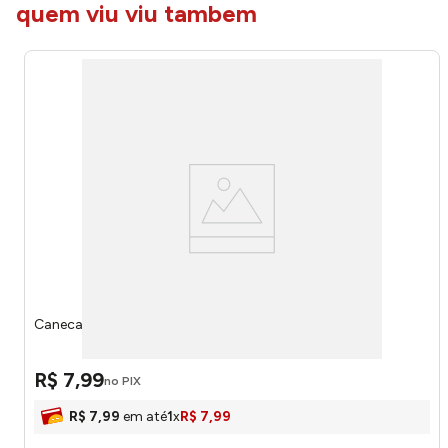
quem viu viu tambem
Caneca de Cristal Still Lines 230ml 21655 - Wolff
R$
7
,
99
no PIX
R$
7
,
99
em até
1
x
R$
7
,
99