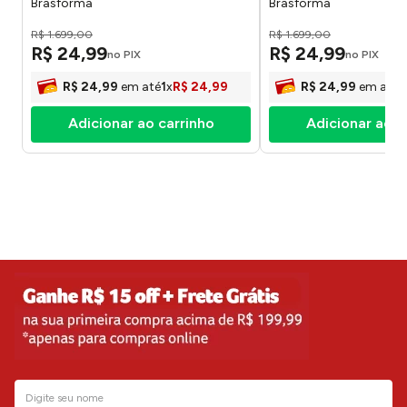
Brasforma
Brasforma
R$
1
.
699
,
00
R$
1
.
699
,
00
R$
24
,
99
R$
24
,
99
no PIX
no PIX
R$
24
,
99
em até
1
x
R$
24
,
99
R$
24
,
99
em até
1
Adicionar ao carrinho
Adicionar ao c