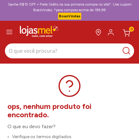
Ganhe R$15 OFF + Frete Grátis na sua primeira compra no site*. Use cupom
BoasVindas. *para compras acima de 199,99
BoasVindas
0
O que você procura?
O que eu devo fazer?
Verifique os termos digitados.