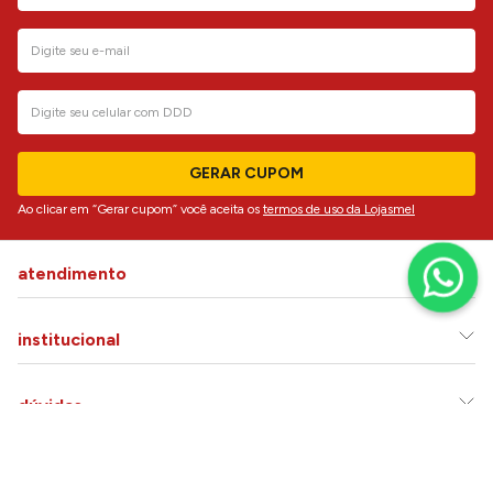
GERAR CUPOM
Ao clicar em “Gerar cupom” você aceita os
termos de uso da Lojasmel
atendimento
institucional
dúvidas
siga-nos