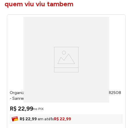
quem viu viu tambem
Organizador Multiuso Plástico Transparente 8 Litros SR2508
- Sanremo
R$
22
,
99
no PIX
R$
22
,
99
em até
1
x
R$
22
,
99