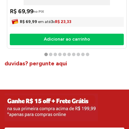
R$
69
,
99
no PIX
R$
69
,
99
em até
3
x
R$
23
,
33
Adicionar ao carrinho
duvidas? pergunte aqui