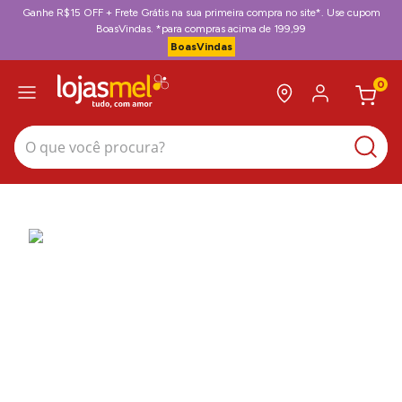
Ganhe R$15 OFF + Frete Grátis na sua primeira compra no site*. Use cupom
BoasVindas. *para compras acima de 199,99
BoasVindas
0
O que você procura?