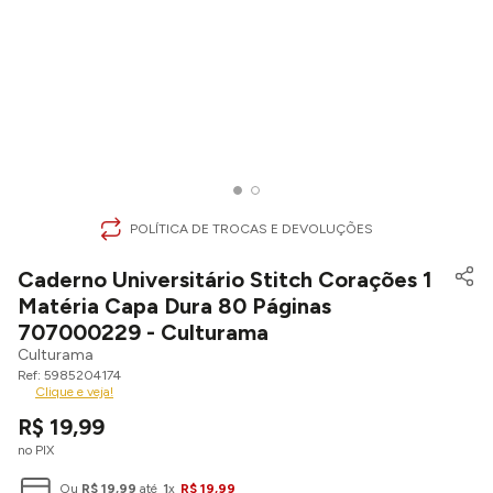
POLÍTICA DE TROCAS E DEVOLUÇÕES
Caderno Universitário Stitch Corações 1
Matéria Capa Dura 80 Páginas
707000229 - Culturama
Culturama
5985204174
Clique e veja!
R$
19
,
99
no PIX
Ou
R$
19
,
99
até
1
x
R$
19
,
99