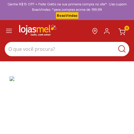
Ganhe R$15 OFF + Frete Grátis na sua primeira compra no site*. Use cupom
BoasVindas. *para compras acima de 199,99
BoasVindas
0
O que você procura?