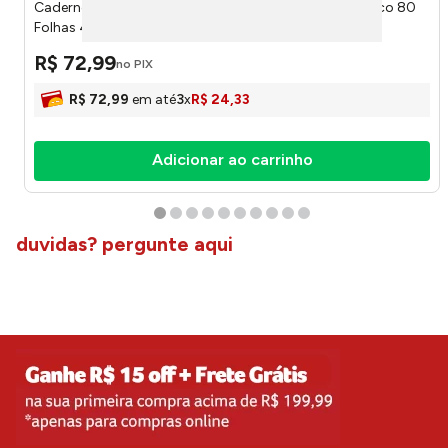
Caderno Colegial Smart Stitch Capa Dura Com Elástico 80
Folhas 4668 - Dac
R$
72
,
99
no PIX
R$
72
,
99
em até
3
x
R$
24
,
33
Adicionar ao carrinho
duvidas? pergunte aqui