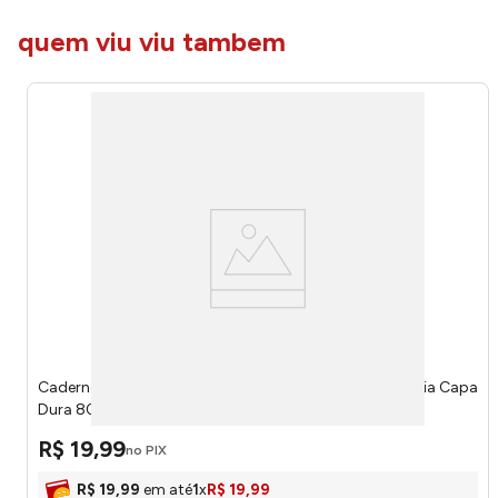
quem viu viu tambem
Caderno Universitário Princesas Abraços Floral 1 Matéria Capa
Dura 80 Páginas 707000226 - Culturama
R$
19
,
99
no PIX
R$
19
,
99
em até
1
x
R$
19
,
99