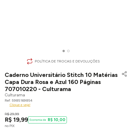
POLÍTICA DE TROCAS E DEVOLUÇÕES
Caderno Universitário Stitch 10 Matérias
Capa Dura Rosa e Azul 160 Páginas
707010220 - Culturama
Culturama
5985169854
Clique e veja!
R$
29
,
99
R$
19
,
99
R$
10
,
00
no PIX