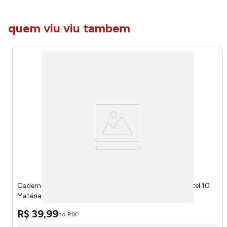
quem viu viu tambem
Caderno Universitário Espiral Capa Dura Stilo Azul Pastel 10
Matérias 160 Folhas 6883377 - Jandaia
R$
39
,
99
no PIX