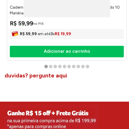
Caderno Universitário Espiral Capa Dura Neymar Sortido 10
Matérias 160 Folhas 286937 - Credeal
R$
59
,
99
no PIX
R$
59
,
99
em até
3
x
R$
19
,
99
Adicionar ao carrinho
duvidas? pergunte aqui