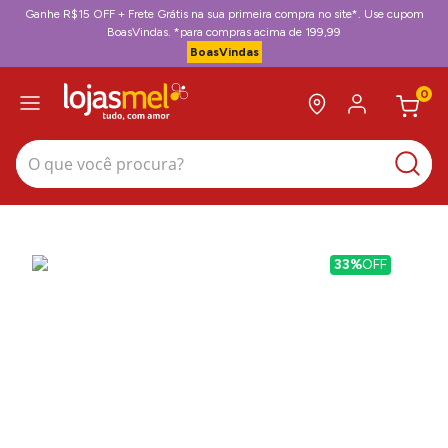
Ganhe R$15 OFF + Frete Grátis na sua primeira compra no site*. Use cupom
BoasVindas. *para compras acima de 199,99
BoasVindas
0
O que você procura?
33%
OFF