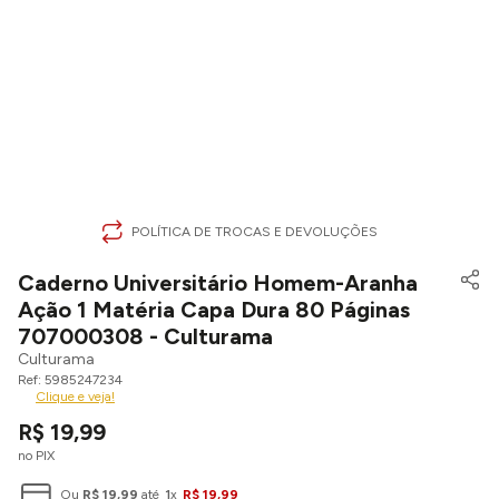
POLÍTICA DE TROCAS E DEVOLUÇÕES
Caderno Universitário Homem-Aranha
Ação 1 Matéria Capa Dura 80 Páginas
707000308 - Culturama
Culturama
5985247234
Clique e veja!
R$
19
,
99
no PIX
Ou
R$
19
,
99
até
1
x
R$
19
,
99