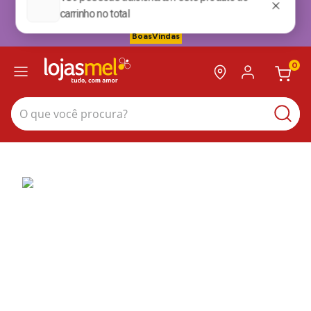
Ganhe R$15 OFF + Frete Grátis na sua primeira compra no site*. Use cupom
BoasVindas. *para compras acima de 199,99
BoasVindas
0
O que você procura?