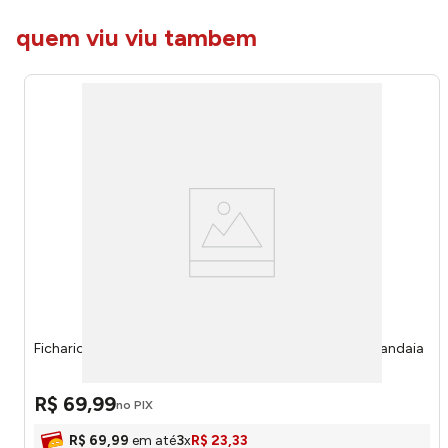
quem viu viu tambem
Fichario Universitário La Creme 80 Folhas 7853377 - Jandaia
R$
69
,
99
no PIX
R$
69
,
99
em até
3
x
R$
23
,
33