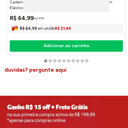
Caderno Colegial Smart Lume Follow Your Dreams Com
Elástico 80 Folhas 5513 - Dac
R$
64
,
99
no PIX
R$
64
,
99
em até
3
x
R$
21
,
66
Adicionar ao carrinho
duvidas? pergunte aqui