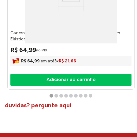
Caderno Colegial Smart Lume Follow Your Dreams Com
Elástico 80 Folhas 5513 - Dac
R$
64
,
99
no PIX
R$
64
,
99
em até
3
x
R$
21
,
66
Adicionar ao carrinho
duvidas? pergunte aqui