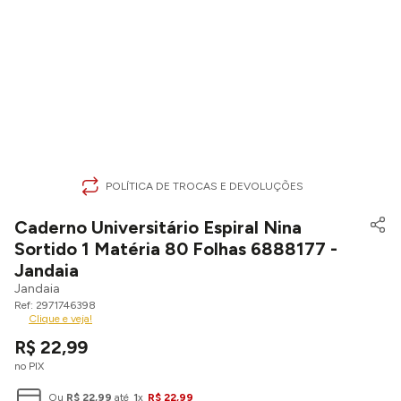
POLÍTICA DE TROCAS E DEVOLUÇÕES
Caderno Universitário Espiral Nina
Sortido 1 Matéria 80 Folhas 6888177 -
Jandaia
Jandaia
2971746398
Clique e veja!
R$
22
,
99
no PIX
Ou
R$
22
,
99
até
1
x
R$
22
,
99