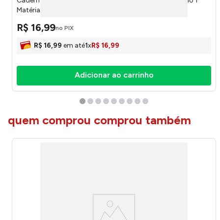
Caderno Universitário Espiral Capa Dura Kbom Feminino 1
Matéria 96 Folhas Sortido 10156 - Animativa
R$
16
,
99
no PIX
R$
16
,
99
em até
1
x
R$
16
,
99
Adicionar ao carrinho
quem comprou comprou também