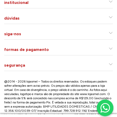
institucional
dúvidas
siga-nos
formas de pagamento
segurança
@2014 - 2026 lojasmel – Todos os direitos reservados. Os estoques podem
sofrer alterações sem aviso prévio. Os preços são válidos apenas para a loja
virtual. Em caso de divergência, o preço válido é o do carrinho. As fotos aqui
veiculadas, logotipo e marca são de propriedade do site
www.lojasmel.com
. O
desconto de 5% será concedido nas compras acima de R$129,00 (excluindo o
frete) na forma de pagamento Pix. É vetada a sua reprodução, total ou parcial,
sem a expressa autorização. BMP UTILIDADES DOMESTICAS / CNPJ:
12.356.100/0039-07/ Inscrição Estadual: 799.728.912.116/ Endereço: R José
Versolato,101 , Centro – São Bernardo do Campo - SP CEP: 09750-730