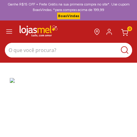
Ganhe R$15 OFF + Frete Grátis na sua primeira compra no site*. Use cupom
BoasVindas. *para compras acima de 199,99
BoasVindas
0
O que você procura?