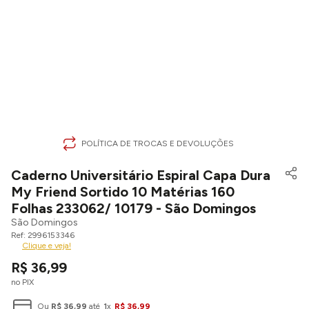
POLÍTICA DE TROCAS E DEVOLUÇÕES
Caderno Universitário Espiral Capa Dura
My Friend Sortido 10 Matérias 160
Folhas 233062/ 10179 - São Domingos
São Domingos
2996153346
Clique e veja!
R$
36
,
99
no PIX
Ou
R$
36
,
99
até
1
x
R$
36
,
99