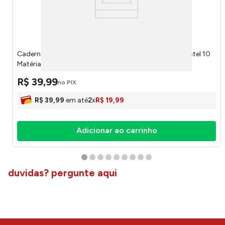
Caderno Universitário Espiral Capa Dura Stilo Rosa Pastel 10
Matérias 160 Folhas 6883477 - Jandaia
R$
39
,
99
no PIX
R$
39
,
99
em até
2
x
R$
19
,
99
Adicionar ao carrinho
duvidas? pergunte aqui