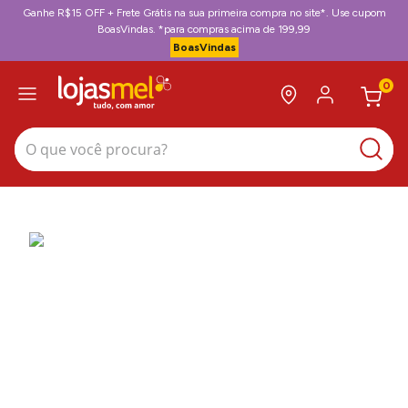
Ganhe R$15 OFF + Frete Grátis na sua primeira compra no site*. Use cupom
BoasVindas. *para compras acima de 199,99
BoasVindas
0
O que você procura?