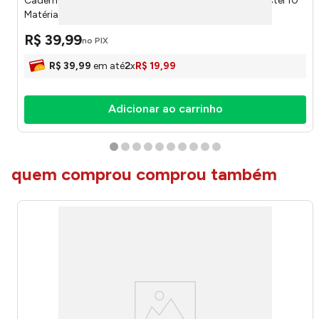
Caderno Universitário Espiral Capa Dura Stilo Rosa Pastel 10
Matérias 160 Folhas 6883477 - Jandaia
R$
39
,
99
no PIX
R$
39
,
99
em até
2
x
R$
19
,
99
Adicionar ao carrinho
quem comprou comprou também