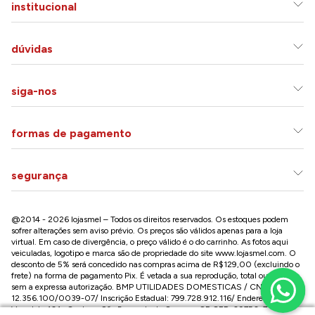
institucional
dúvidas
siga-nos
formas de pagamento
segurança
@2014 - 2026 lojasmel – Todos os direitos reservados. Os estoques podem
sofrer alterações sem aviso prévio. Os preços são válidos apenas para a loja
virtual. Em caso de divergência, o preço válido é o do carrinho. As fotos aqui
veiculadas, logotipo e marca são de propriedade do site
www.lojasmel.com
. O
desconto de 5% será concedido nas compras acima de R$129,00 (excluindo o
frete) na forma de pagamento Pix. É vetada a sua reprodução, total ou parcial,
sem a expressa autorização. BMP UTILIDADES DOMESTICAS / CNPJ:
12.356.100/0039-07/ Inscrição Estadual: 799.728.912.116/ Endereço: R José
Versolato,101 , Centro – São Bernardo do Campo - SP CEP: 09750-730