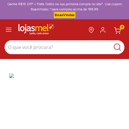
Ganhe R$15 OFF + Frete Grátis na sua primeira compra no site*. Use cupom
BoasVindas. *para compras acima de 199,99
BoasVindas
0
O que você procura?