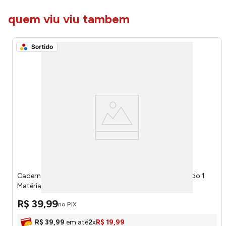
quem viu viu tambem
Caderno Universitário Espiral Capa Dura Neymar Sortido 1
Matéria 80 Folhas 286920 - Credeal
R$
39
,
99
no PIX
R$
39
,
99
em até
2
x
R$
19
,
99