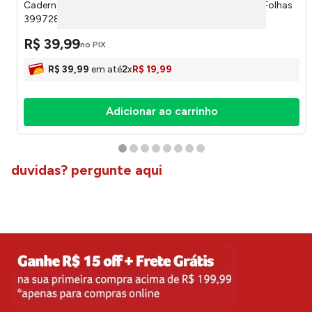
Caderno Universitário Guerreiras do Kpop Sortido 80 Folhas
399728 - Tilibra
R$
39
,
99
no PIX
R$
39
,
99
em até
2
x
R$
19
,
99
Adicionar ao carrinho
duvidas? pergunte aqui