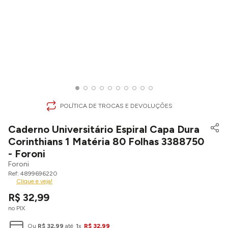
POLÍTICA DE TROCAS E DEVOLUÇÕES
Caderno Universitário Espiral Capa Dura
Corinthians 1 Matéria 80 Folhas 3388750
- Foroni
Foroni
4899696220
Clique e veja!
R$
32
,
99
no PIX
Ou
R$
32
,
99
até
1
x
R$
32
,
99