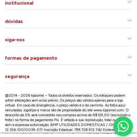
institucional
dúvidas
siga-nos
formas de pagamento
segurança
@2014 - 2026 lojasmel – Todos os direitos reservados. Os estoques podem
sofrer alterações sem aviso prévio. Os preços são válidos apenas para a loja
virtual. Em caso de divergência, o preço válido é o do carrinho. As fotos aqui
veiculadas, logotipo e marca são de propriedade do site
www.lojasmel.com
. O
desconto de 5% será concedido nas compras acima de R$129,00 (excluindo o
frete) na forma de pagamento Pix. É vetada a sua reprodução, total ou parcial,
sem a expressa autorização. BMP UTILIDADES DOMESTICAS / CNPJ:
12.356.100/0039-07/ Inscrição Estadual: 799.728.912.116/ Endereço: R José
Versolato,101 , Centro – São Bernardo do Campo - SP CEP: 09750-730