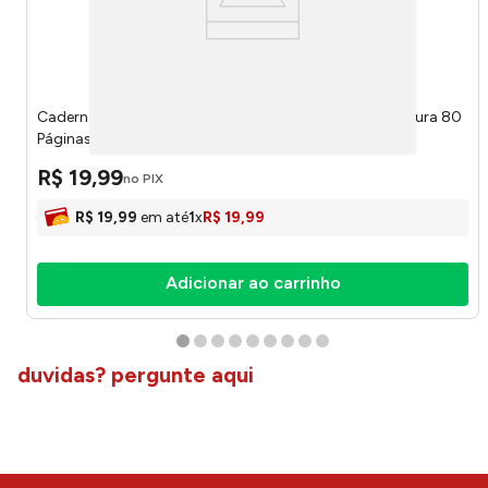
Caderno Universitário Pooh Sunshine 1 Matéria Capa Dura 80
Páginas 707000227 - Culturama
R$
19
,
99
no PIX
R$
19
,
99
em até
1
x
R$
19
,
99
Adicionar ao carrinho
duvidas? pergunte aqui