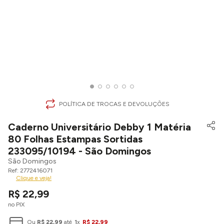
POLÍTICA DE TROCAS E DEVOLUÇÕES
Caderno Universitário Debby 1 Matéria
80 Folhas Estampas Sortidas
233095/10194 - São Domingos
São Domingos
2772416071
Clique e veja!
R$
22
,
99
no PIX
Ou
R$
22
,
99
até
1
x
R$
22
,
99