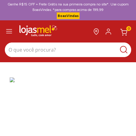
Ganhe R$15 OFF + Frete Grátis na sua primeira compra no site*. Use cupom
BoasVindas. *para compras acima de 199,99
BoasVindas
0
O que você procura?