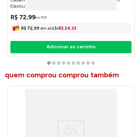
Caderno Colegial Smart Hello Diagonal Capa Dura Com
Elástico 80 Folhas 5500 - Dac
R$
72
,
99
no PIX
R$
72
,
99
em até
3
x
R$
24
,
33
Adicionar ao carrinho
quem comprou comprou também