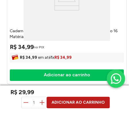
Caderno Universitário Capa Dura Vibe Feminino Sortido 16
Matérias 256 Folhas 395293 - Tilibra
R$
34
,
99
no PIX
R$
34
,
99
em até
1
x
R$
34
,
99
Adicionar ao carrinho
R$
29
,
99
duvidas? pergunte aqui
ADICIONAR AO CARRINHO