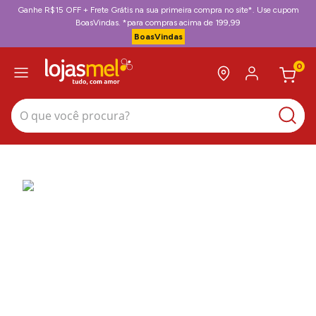
Ganhe R$15 OFF + Frete Grátis na sua primeira compra no site*. Use cupom
BoasVindas. *para compras acima de 199,99
BoasVindas
0
O que você procura?