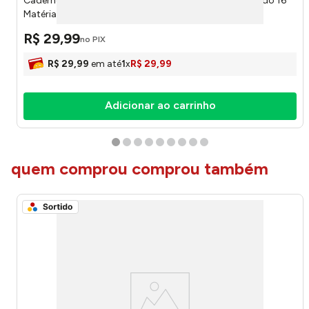
Caderno Universitário Capa Dura Vibe Masculino Sortido 16
Matérias 256 Folhas 395340 - Tilibra
R$
29
,
99
no PIX
R$
29
,
99
em até
1
x
R$
29
,
99
Adicionar ao carrinho
quem comprou comprou também