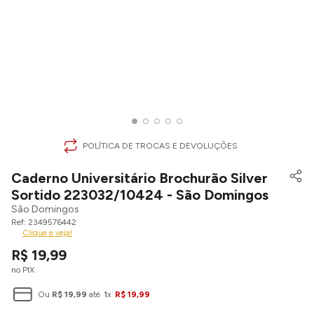
POLÍTICA DE TROCAS E DEVOLUÇÕES
Caderno Universitário Brochurão Silver
Sortido 223032/10424 - São Domingos
São Domingos
2349576442
Clique e veja!
R$
19
,
99
no PIX
Ou
R$
19
,
99
até
1
x
R$
19
,
99