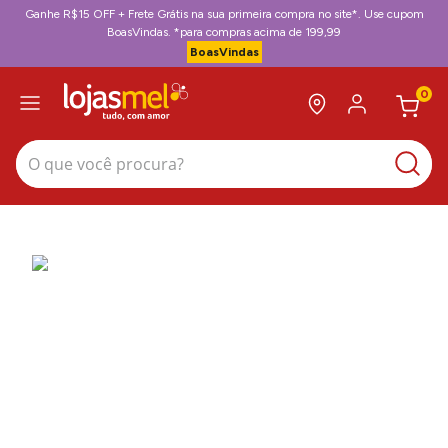
Ganhe R$15 OFF + Frete Grátis na sua primeira compra no site*. Use cupom
BoasVindas. *para compras acima de 199,99
BoasVindas
0
O que você procura?