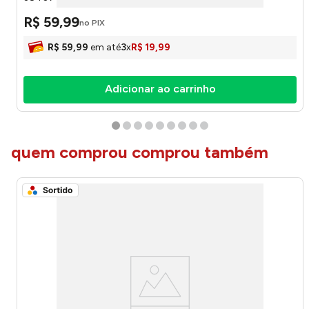
R$
59
,
99
no PIX
R$
59
,
99
em até
3
x
R$
19
,
99
Adicionar ao carrinho
quem comprou comprou também