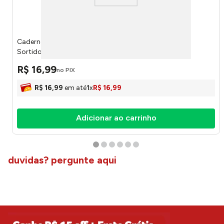
Caderno Universitário Brochura Power Truck 80 Folhas
Sortido - Animativa
R$
16
,
99
no PIX
R$
16
,
99
em até
1
x
R$
16
,
99
Adicionar ao carrinho
duvidas? pergunte aqui