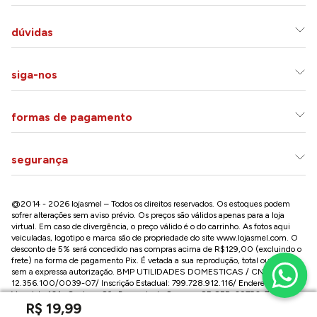
dúvidas
siga-nos
formas de pagamento
segurança
@2014 - 2026 lojasmel – Todos os direitos reservados. Os estoques podem
sofrer alterações sem aviso prévio. Os preços são válidos apenas para a loja
virtual. Em caso de divergência, o preço válido é o do carrinho. As fotos aqui
veiculadas, logotipo e marca são de propriedade do site
www.lojasmel.com
. O
desconto de 5% será concedido nas compras acima de R$129,00 (excluindo o
frete) na forma de pagamento Pix. É vetada a sua reprodução, total ou parcial,
sem a expressa autorização. BMP UTILIDADES DOMESTICAS / CNPJ:
12.356.100/0039-07/ Inscrição Estadual: 799.728.912.116/ Endereço: R José
Versolato,101 , Centro – São Bernardo do Campo - SP CEP: 09750-730
R$
19
,
99
Conheça nossa loja na Paulista / SP: