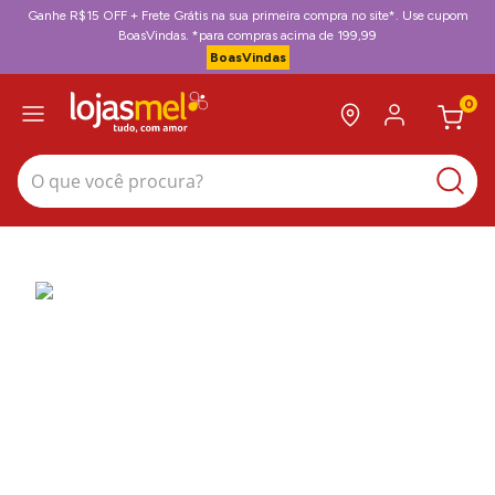
Ganhe R$15 OFF + Frete Grátis na sua primeira compra no site*. Use cupom
BoasVindas. *para compras acima de 199,99
BoasVindas
0
O que você procura?