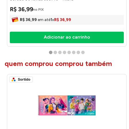
R$
36
,
99
no PIX
R$
36
,
99
em até
1
x
R$
36
,
99
Adicionar ao carrinho
quem comprou comprou também