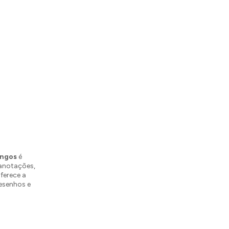
ingos
é
 anotações,
ferece a
desenhos e