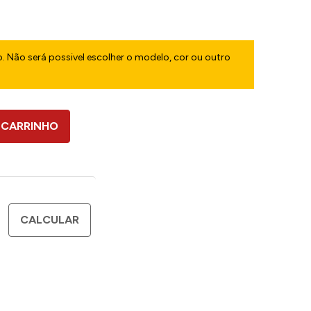
. Não será possivel escolher o modelo, cor ou outro
 CARRINHO
CALCULAR