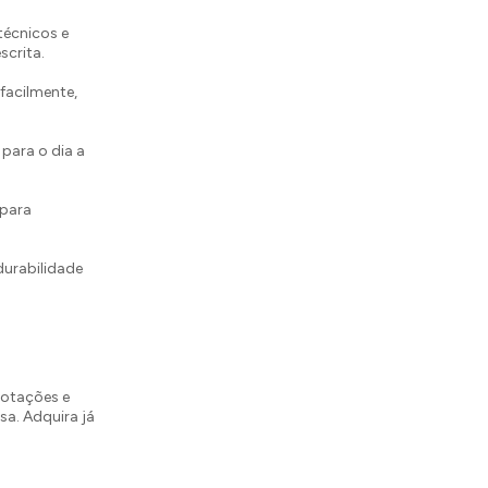
técnicos e
scrita.
facilmente,
 para o dia a
 para
durabilidade
notações e
sa. Adquira já