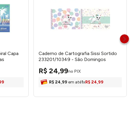
iral Capa
Caderno de Cartografia Sissi Sortido
as
233201/10349 - São Domingos
R$
24
,
99
no PIX
99
R$
24
,
99
em até
1
x
R$
24
,
99