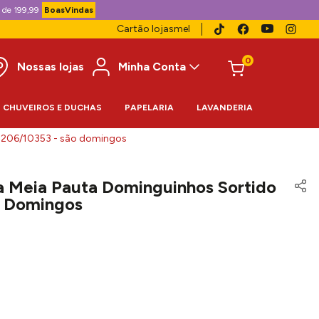
 de 199,99
BoasVindas
Cartão lojasmel
0
Nossas lojas
Minha Conta
CHUVEIROS E DUCHAS
PAPELARIA
LAVANDERIA
33206/10353 - são domingos
a Meia Pauta Dominguinhos Sortido
o Domingos