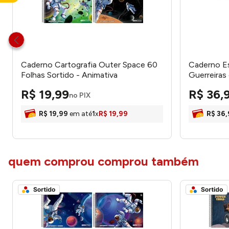
Caderno Cartografia Outer Space 60
Caderno Es
Folhas Sortido - Animativa
Guerreiras
399710 - Ti
R$
19
,
99
R$
36
,
no PIX
R$
19
,
99
em até
1
x
R$
19
,
99
R$
36
,
quem comprou comprou também