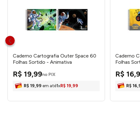
Caderno Cartografia Outer Space 60
Caderno Ca
Folhas Sortido - Animativa
Folhas Sor
R$
19
,
99
R$
16
,
no PIX
R$
19
,
99
em até
1
x
R$
19
,
99
R$
16
,