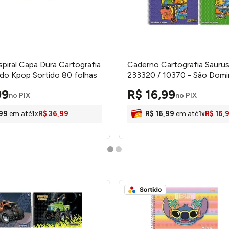
piral Capa Dura Cartografia
Caderno Cartografia Saurus
 do Kpop Sortido 80 folhas
233320 / 10370 - São Dom
libra
99
R$
16
,
99
no PIX
no PIX
99
em até
1
x
R$
36
,
99
R$
16
,
99
em até
1
x
R$
16
,