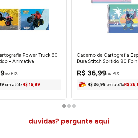
rtografia Power Truck 60
Caderno de Cartografia Esp
tido - Animativa
Dura Stitch Sortido 80 Folh
3365270 - foroni
99
R$
36
,
99
no PIX
no PIX
99
em até
1
x
R$
16
,
99
R$
36
,
99
em até
1
x
R$
36
,
duvidas? pergunte aqui