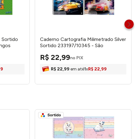
 Sortido
Caderno Cartografia Milimetrado Silver
ingos
Sortido 233197/10345 - São
Domingos
R$
22
,
99
no PIX
99
R$
22
,
99
em até
1
x
R$
22
,
99