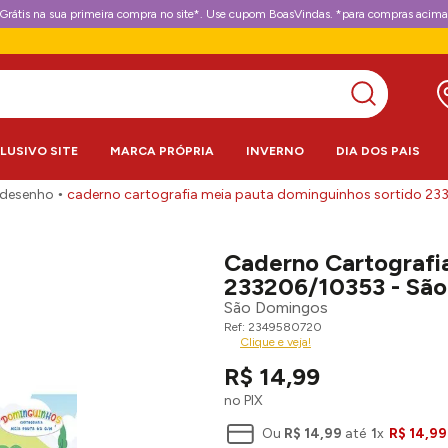
Grátis na sua primeira compra no site*. Use cupom BoasVindas. *para compras acima
CLUSIVO SITE
MARCA PRÓPRIA
INVERNO
DIA DOS PAIS
 desenho
caderno cartografia meia pauta dominguinhos sortido 2
Caderno Cartografi
233206/10353 - Sã
São Domingos
2349580720
Clique e veja!
R$
14
,
99
no PIX
Ou
R$
14
,
99
até
1
x
R$
14
,
99