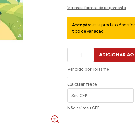
Atenção:
este produto é sortido
tipo de variação
ADICIONAR AO
Vendido por:
lojasmel
Calcular frete
Não sei meu CEP