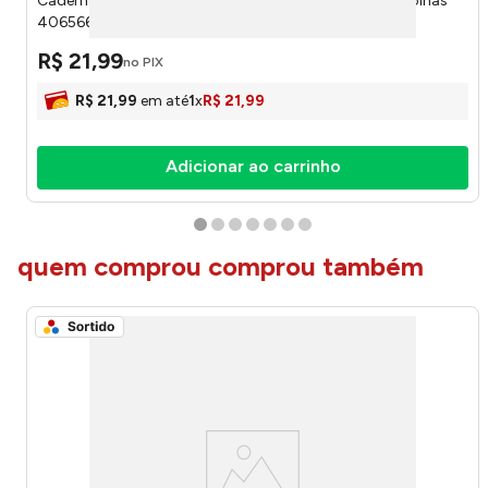
Caderno Brochura 1/4 Capa Dura Stitch Sortido 80 Folhas
4065661 - Foroni
R$
21
,
99
no PIX
R$
21
,
99
em até
1
x
R$
21
,
99
Adicionar ao carrinho
quem comprou comprou também