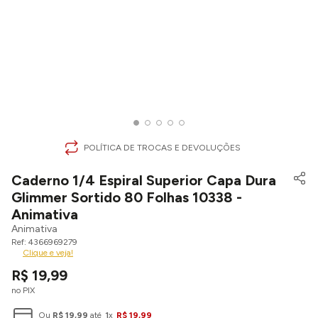
POLÍTICA DE TROCAS E DEVOLUÇÕES
Caderno 1/4 Espiral Superior Capa Dura
Glimmer Sortido 80 Folhas 10338 -
Animativa
Animativa
4366969279
Clique e veja!
R$
19
,
99
no PIX
Ou
R$
19
,
99
até
1
x
R$
19
,
99