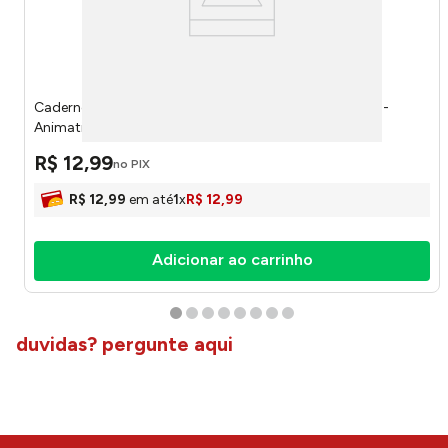
Caderno Brochura 1/4 Outer Space 80 Folhas Sortido -
Animativa
R$
12
,
99
no PIX
R$
12
,
99
em até
1
x
R$
12
,
99
Adicionar ao carrinho
duvidas? pergunte aqui