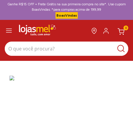
Ganhe R$15 OFF + Frete Grátis na sua primeira compra no site*. Use cupom
BoasVindas. *para compras acima de 199,99
BoasVindas
0
O que você procura?