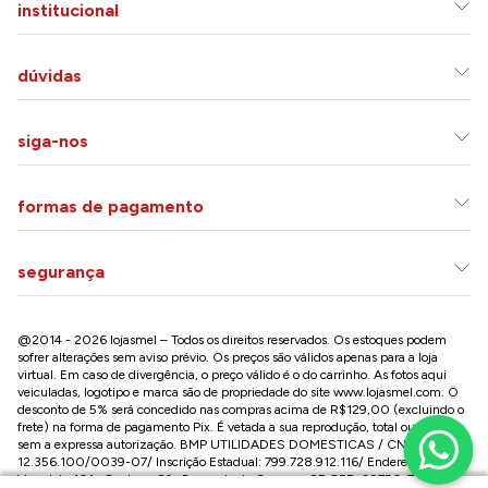
institucional
dúvidas
siga-nos
formas de pagamento
segurança
@2014 - 2026 lojasmel – Todos os direitos reservados. Os estoques podem
sofrer alterações sem aviso prévio. Os preços são válidos apenas para a loja
virtual. Em caso de divergência, o preço válido é o do carrinho. As fotos aqui
veiculadas, logotipo e marca são de propriedade do site
www.lojasmel.com
. O
desconto de 5% será concedido nas compras acima de R$129,00 (excluindo o
frete) na forma de pagamento Pix. É vetada a sua reprodução, total ou parcial,
sem a expressa autorização. BMP UTILIDADES DOMESTICAS / CNPJ:
12.356.100/0039-07/ Inscrição Estadual: 799.728.912.116/ Endereço: R José
Versolato,101 , Centro – São Bernardo do Campo - SP CEP: 09750-730