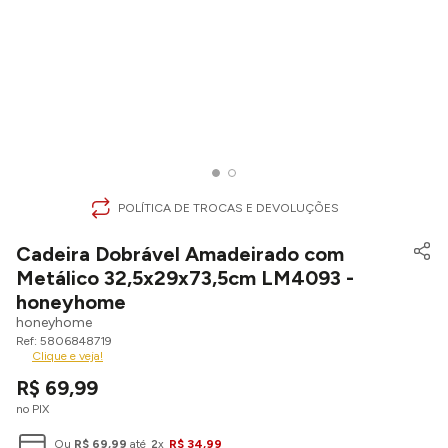
POLÍTICA DE TROCAS E DEVOLUÇÕES
Cadeira Dobrável Amadeirado com
Metálico 32,5x29x73,5cm LM4093 -
honeyhome
honeyhome
5806848719
Clique e veja!
R$
69
,
99
no PIX
Ou
R$
69
,
99
até
2
x
R$
34
,
99