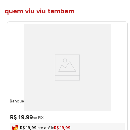
quem viu viu tambem
Banqueta Quadrada Bessa Preta - Plastex 51300
R$
19
,
99
no PIX
R$
19
,
99
em até
1
x
R$
19
,
99