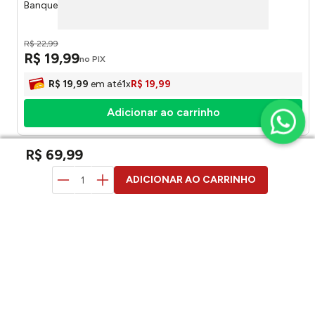
Banqueta Niterói Preta - Tramontina
R$
22
,
99
R$
19
,
99
no PIX
R$
19
,
99
em até
1
x
R$
19
,
99
Adicionar ao carrinho
R$
69
,
99
duvidas? pergunte aqui
ADICIONAR AO CARRINHO