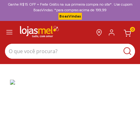
Ganhe R$15 OFF + Frete Grátis na sua primeira compra no site*. Use cupom
BoasVindas. *para compras acima de 199,99
BoasVindas
0
O que você procura?