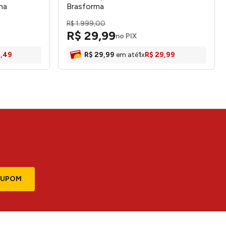
ma
Brasforma
R$
1
.
999
,
00
R$
29
,
99
no PIX
2
,
49
R$
29
,
99
em até
1
x
R$
29
,
99
CUPOM