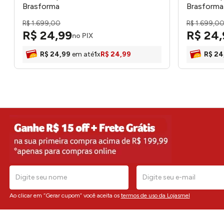
Brasforma
Brasforma
R$
1
.
699
,
00
R$
1
.
699
,
0
R$
24
,
99
R$
24
,
no PIX
R$
24
,
99
em até
1
x
R$
24
,
99
R$
24
Ao clicar em “Gerar cupom” você aceita os
termos de uso da Lojasmel