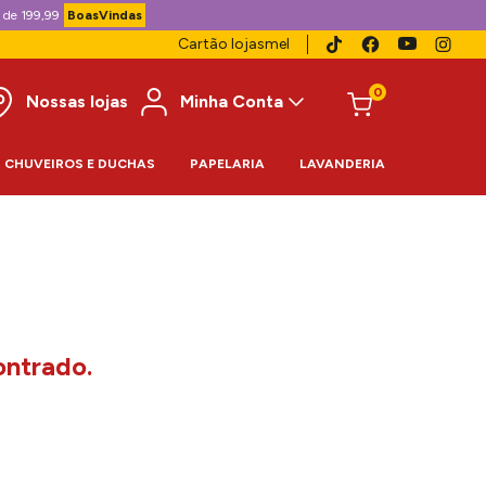
 de 199,99
BoasVindas
Cartão lojasmel
0
Nossas lojas
Minha Conta
CHUVEIROS E DUCHAS
PAPELARIA
LAVANDERIA