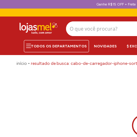
Ganhe R$15 OFF + Frete 
O que você procura?
NOVIDADES
$ EX
cabo-de-carregador-iphone-sor