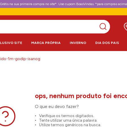
Grátis na sua primeira compra no site*. Use cupom BoasVindas. *para compras acima
CLUSIVO SITE
MARCA PRÓPRIA
INVERNO
DIA DOS PAIS
tido-1m-godip-isanog
O que eu devo fazer?
Verifique os termos digitados.
Tente utilizar uma única palavra.
Utilize termos genéricos na busca.