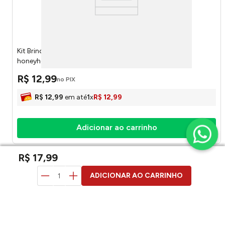
Kit Brinquedo Pet Sortido 4,5x4,5x4,5cm LM3917PET -
honeyhome
R$
12
,
99
no PIX
R$
12
,
99
em até
1
x
R$
12
,
99
Adicionar ao carrinho
R$
17
,
99
duvidas? pergunte aqui
ADICIONAR AO CARRINHO