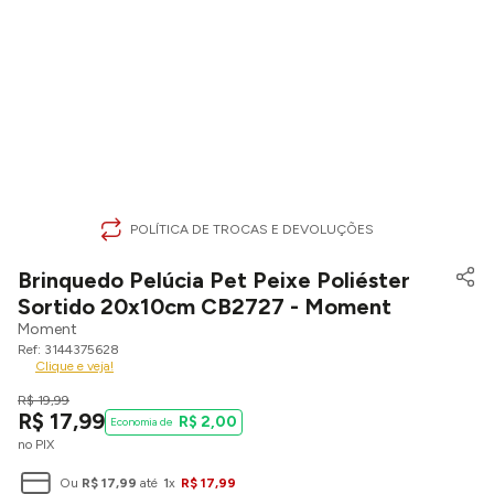
POLÍTICA DE TROCAS E DEVOLUÇÕES
Brinquedo Pelúcia Pet Peixe Poliéster
Sortido 20x10cm CB2727 - Moment
Moment
3144375628
Clique e veja!
R$
19
,
99
R$
17
,
99
R$
2
,
00
no PIX
Ou
R$
17
,
99
até
1
x
R$
17
,
99