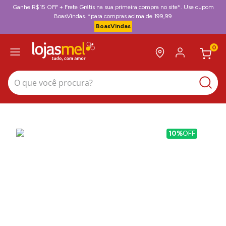
Ganhe R$15 OFF + Frete Grátis na sua primeira compra no site*. Use cupom
BoasVindas. *para compras acima de 199,99
BoasVindas
0
O que você procura?
10%
OFF