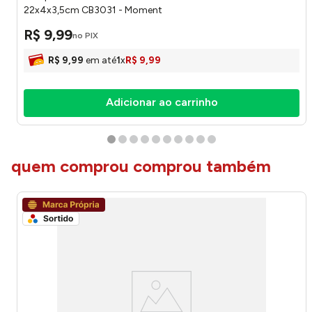
22x4x3,5cm CB3031 - Moment
R$
9
,
99
no PIX
R$
9
,
99
em até
1
x
R$
9
,
99
Adicionar ao carrinho
quem comprou comprou também