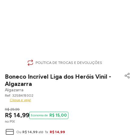
POLÍTICA DE TROCAS E DEVOLUÇÕES
Boneco Incrível Liga dos Heróis Vinil -
Algazarra
Algazarra
3258419302
Clique e veja!
R$
29
,
99
R$
14
,
99
R$
15
,
00
no PIX
Ou
R$
14
,
99
até
1
x
R$
14
,
99