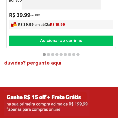
Boneco Groot Marvel 894312 - marvel
R$
39
,
99
no PIX
R$
39
,
99
em até
2
x
R$
19
,
99
Adicionar ao carrinho
duvidas? pergunte aqui