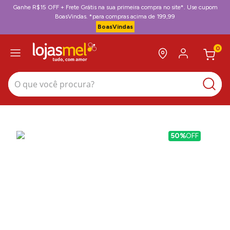
Ganhe R$15 OFF + Frete Grátis na sua primeira compra no site*. Use cupom
BoasVindas. *para compras acima de 199,99
BoasVindas
0
O que você procura?
50%
OFF