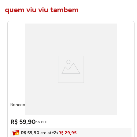
quem viu viu tambem
Boneco Rex Estica E Brinca Toy Story 5 61456 - Disney
R$
59
,
90
no PIX
R$
59
,
90
em até
2
x
R$
29
,
95