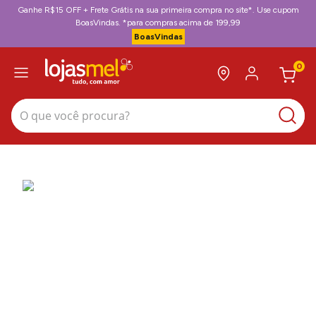
Ganhe R$15 OFF + Frete Grátis na sua primeira compra no site*. Use cupom
BoasVindas. *para compras acima de 199,99
BoasVindas
0
O que você procura?