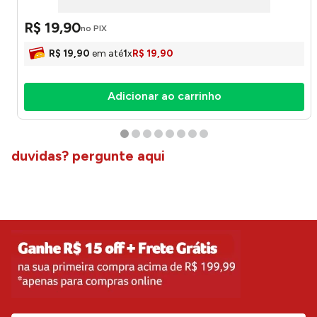
R$
19
,
90
no PIX
R$
19
,
90
em até
1
x
R$
19
,
90
Adicionar ao carrinho
duvidas? pergunte aqui