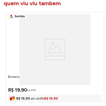
quem viu viu tambem
Boneco Colecionavel Toy Story Sortido 57133 - Disney
R$
19
,
90
no PIX
R$
19
,
90
em até
1
x
R$
19
,
90