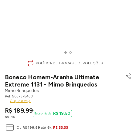
POLÍTICA DE TROCAS E DEVOLUÇÕES
Boneco Homem-Aranha Ultimate
Extreme 1131 - Mimo Brinquedos
Mimo Brinquedos
5657375453
Clique e veja!
R$
189
,
99
R$
19
,
50
no PIX
Ou
R$
199
,
99
até
6
x
R$
33
,
33