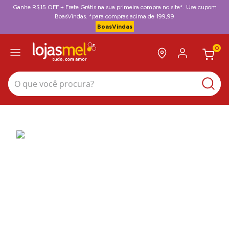
Ganhe R$15 OFF + Frete Grátis na sua primeira compra no site*. Use cupom
BoasVindas. *para compras acima de 199,99
BoasVindas
0
O que você procura?