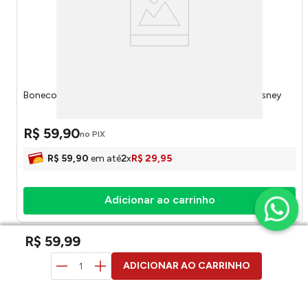
Boneco Estica E Brinca Vingadores Sortido 59817 - Disney
R$
59
,
90
no PIX
R$
59
,
90
em até
2
x
R$
29
,
95
Adicionar ao carrinho
R$
59
,
99
duvidas? pergunte aqui
ADICIONAR AO CARRINHO