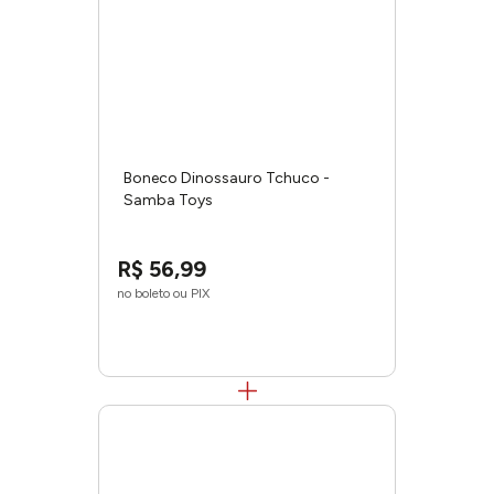
Boneco Dinossauro Tchuco -
Samba Toys
R$
56
,
99
no boleto ou PIX