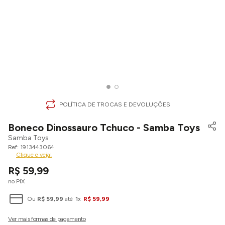
POLÍTICA DE TROCAS E DEVOLUÇÕES
Boneco Dinossauro Tchuco - Samba Toys
Samba Toys
1913443064
Clique e veja!
R$
59
,
99
no PIX
Ou
R$
59
,
99
até
1
x
R$
59
,
99