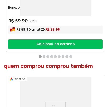
Boneco Homem Aranha Estica E Brinca 59212 - Disney
R$
59
,
90
no PIX
R$
59
,
90
em até
2
x
R$
29
,
95
Adicionar ao carrinho
quem comprou comprou também