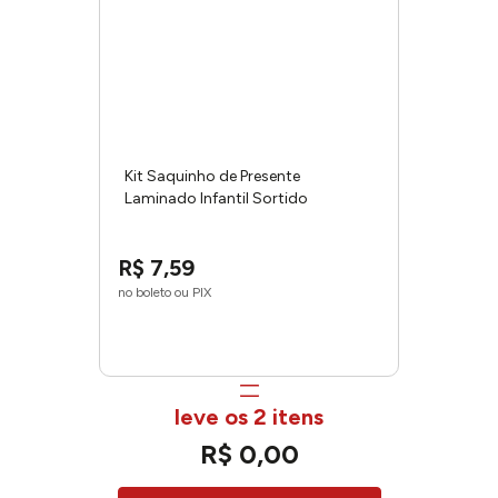
Kit Saquinho de Presente
Laminado Infantil Sortido
43x59cm 7407 - Gala
R$
7
,
59
no boleto ou PIX
leve os 2 itens
R$
0
,
00