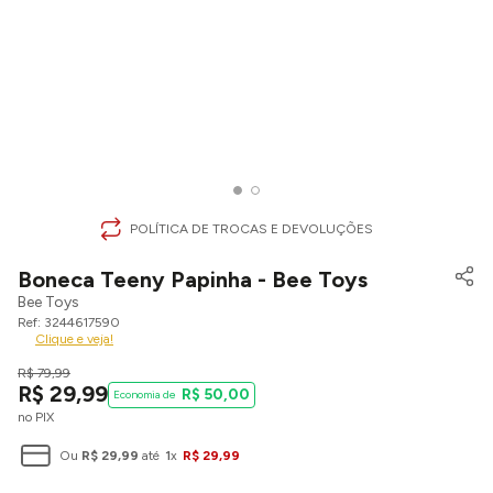
POLÍTICA DE TROCAS E DEVOLUÇÕES
Boneca Teeny Papinha - Bee Toys
Bee Toys
3244617590
Clique e veja!
R$
79
,
99
R$
29
,
99
R$
50
,
00
no PIX
Ou
R$
29
,
99
até
1
x
R$
29
,
99