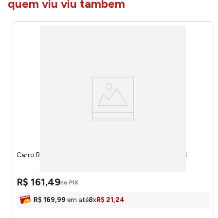
quem viu viu tambem
Carro Buggy da Barbie Mistério Na Praia JFV68 - Mattel
R$
161
,
49
no PIX
R$
169
,
99
em até
8
x
R$
21
,
24