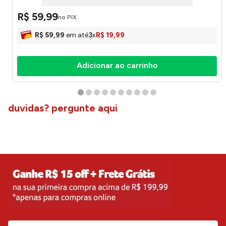
R$
59
,
99
no PIX
R$
59
,
99
em até
3
x
R$
19
,
99
Adicionar ao carrinho
duvidas? pergunte aqui