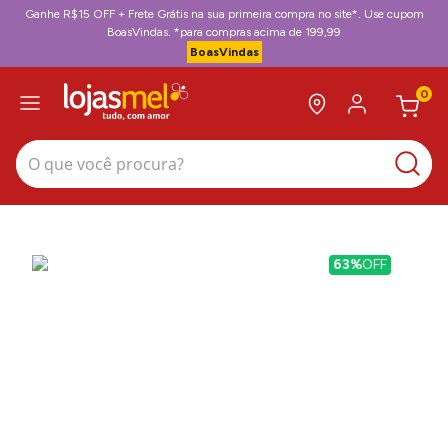
Ganhe R$15 OFF + Frete Grátis na sua primeira compra no site*. Use cupom
BoasVindas. *para compras acima de 199,99
BoasVindas
0
O que você procura?
63%
OFF