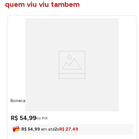
quem viu viu tambem
Boneca Borboleta The Mystic's 1104 - Bee Toys
R$
54
,
99
no PIX
R$
54
,
99
em até
2
x
R$
27
,
49