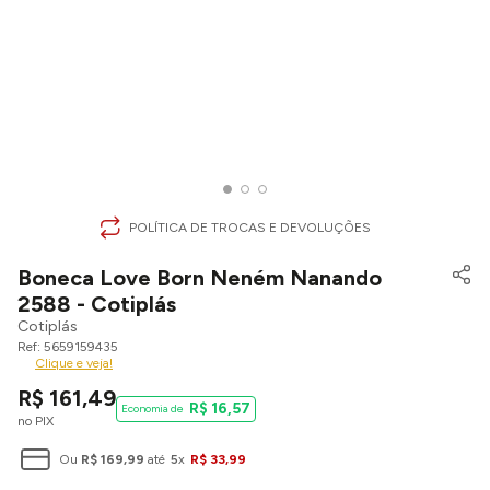
POLÍTICA DE TROCAS E DEVOLUÇÕES
Boneca Love Born Neném Nanando
2588 - Cotiplás
Cotiplás
5659159435
Clique e veja!
R$
161
,
49
R$
16
,
57
no PIX
Ou
R$
169
,
99
até
5
x
R$
33
,
99