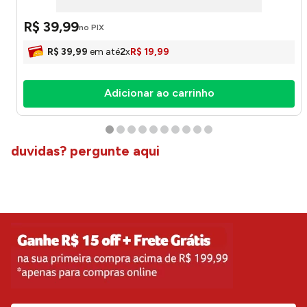
R$
39
,
99
no PIX
R$
39
,
99
em até
2
x
R$
19
,
99
Adicionar ao carrinho
duvidas? pergunte aqui