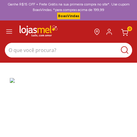
Ganhe R$15 OFF + Frete Grátis na sua primeira compra no site*. Use cupom
BoasVindas. *para compras acima de 199,99
BoasVindas
0
O que você procura?