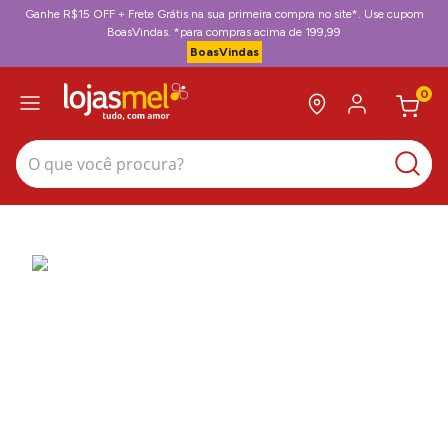
Ganhe R$15 OFF + Frete Grátis na sua primeira compra no site*. Use cupom
BoasVindas. *para compras acima de 199,99
BoasVindas
0
O que você procura?