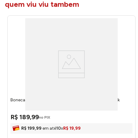
quem viu viu tambem
Boneca Princesa Rapunzel Mini My Size 1762 - Novabrink
R$
189
,
99
no PIX
R$
199
,
99
em até
10
x
R$
19
,
99