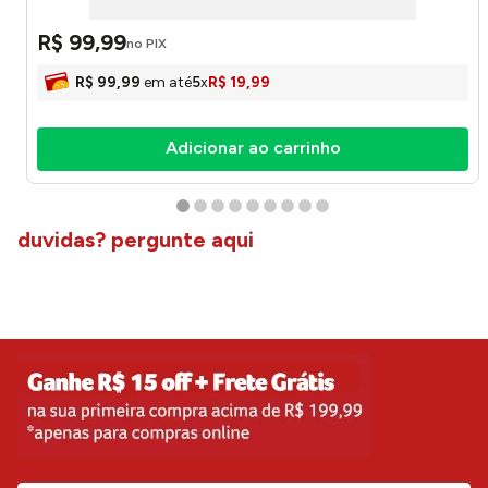
R$
99
,
99
no PIX
R$
99
,
99
em até
5
x
R$
19
,
99
Adicionar ao carrinho
duvidas? pergunte aqui