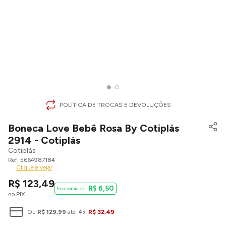
POLÍTICA DE TROCAS E DEVOLUÇÕES
Boneca Love Bebê Rosa By Cotiplás
2914 - Cotiplás
Cotiplás
5664987184
Clique e veja!
R$
123
,
49
R$
6
,
50
no PIX
Ou
R$
129
,
99
até
4
x
R$
32
,
49