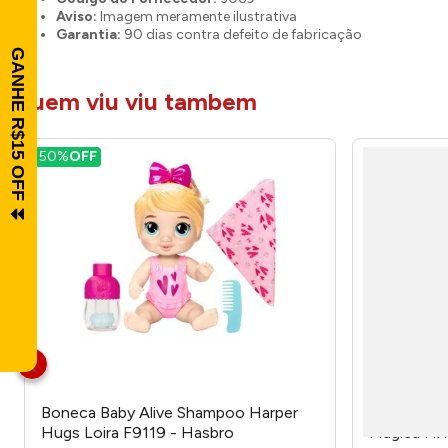
Aviso:
Imagem meramente ilustrativa
Garantia:
90 dias contra defeito de fabricação
quem viu viu tambem
50%
OFF
Boneca Baby Alive Shampoo Harper
Boneca Bar
Hugs Loira F9119 - Hasbro
Mágica HX