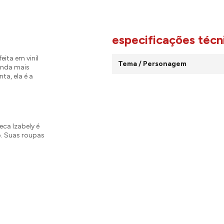
especificações técn
 feita em vinil
Tema / Personagem
inda mais
ta, ela é a
eca Izabely é
. Suas roupas