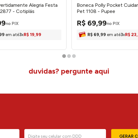
ertidamente Alegria Festa
Boneca Polly Pocket Cuida
 2877 - Cotiplás
Pet 1108 - Pupee
99
R$
69
,
99
no PIX
no PIX
99
em até
3
x
R$
19
,
99
R$
69
,
99
em até
3
x
R$
23
,
duvidas? pergunte aqui
GERAR 