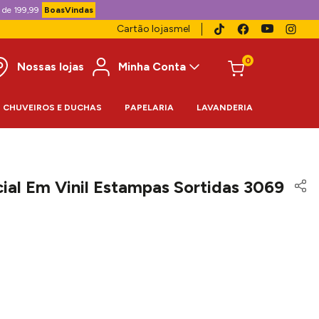
 de 199,99
BoasVindas
Cartão lojasmel
0
Nossas lojas
Minha Conta
CHUVEIROS E DUCHAS
PAPELARIA
LAVANDERIA
ial Em Vinil Estampas Sortidas 3069
9