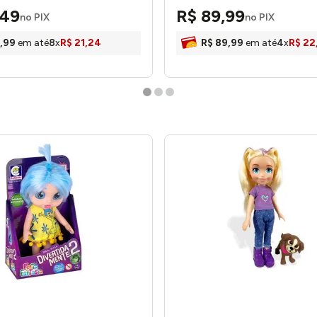
49
R$
89
,
99
no PIX
no PIX
,
99
em até
8
x
R$
21
,
24
R$
89
,
99
em até
4
x
R$
22