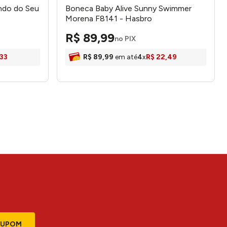
ndo do Seu
Boneca Baby Alive Sunny Swimmer
Morena F8141 - Hasbro
R$
89
,
99
no PIX
33
R$
89
,
99
em até
4
x
R$
22
,
49
CUPOM