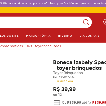
Grátis na sua primeira compra no site*. Use cupom BoasVindas. *para compras acima
CLUSIVO SITE
MARCA PRÓPRIA
INVERNO
DIA DOS PAIS
stampas sortidas 3069 - toyer brinquedos
Boneca Izabely Spec
- toyer brinquedos
Toyer Brinquedos
3316120454
Clique e veja!
R$
39
,
99
no PIX
Ou
R$
39
,
99
até
1
x
R$
39
,
9