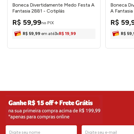
Boneca Divertidamente Medo Festa A
Boneca Div
Fantasia 2881 - Cotiplás
A Fantasia
R$
59
,
99
R$
59
,
no PIX
R$
59
,
99
em até
3
x
R$
19
,
99
R$
59
,