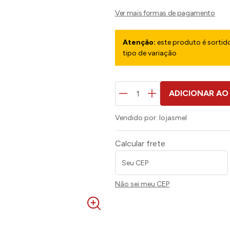
Atenção:
este produto é sortido
tipo de variação
ADICIONAR AO
Vendido por:
lojasmel
Calcular frete
Não sei meu CEP