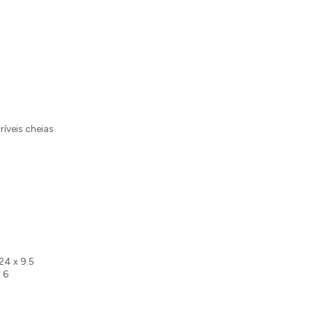
ríveis cheias
24 x 9.5
x 6