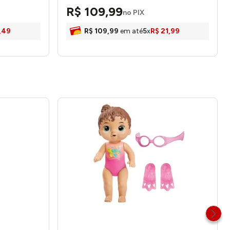
R$
109
,
99
no PIX
,
49
R$
109
,
99
em até
5
x
R$
21
,
99