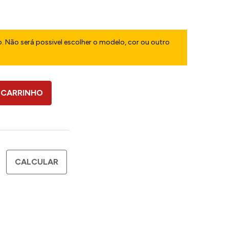
. Não será possivel escolher o modelo, cor ou outro
 CARRINHO
CALCULAR