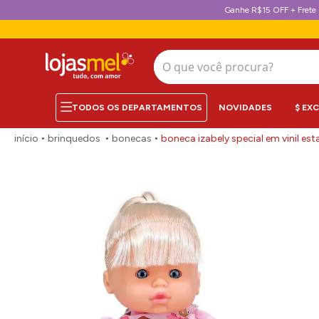
Ganhe R$15 OFF + Frete 
O que você procura?
NOVIDADES
$ EX
brinquedos
bonecas
boneca izabely special em vinil e