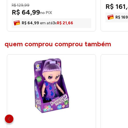
R$
161
,
R$
129
,
99
R$
64
,
99
no PIX
R$
169
R$
64
,
99
em até
3
x
R$
21
,
66
quem comprou comprou também