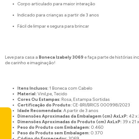
Corpo articulado para maior interação
Indicado para crianças a partir de 3 anos
Fácil de limpar e segura para brincar
Leve para casa a
Boneca Izabely 3069
e faça parte de histórias inc
de carinho e imaginação!
Itens Inclusos:
1 Boneca com Cabelo
Material:
Vinil,pe, Tecido
Cores Ou Estampas:
Rosa, Estampa Sortidas
Certificação do Produto:
CE-BRI/BRICS 000998/2023
Idade Recomendada:
A partir de 3 anos
Dimensões Aproximadas da Embalagem (cm) AxLxP:
42 x 
Dimensões Aproximadas do Produto (cm) AxLxP:
39 x 21 
Peso do Produto com Embalagem:
0.460
Peso do Produto sem Embalagem:
0.370
Código do Fornecedor:
3069