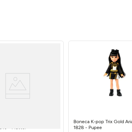
bie Bailarina Borboleta
Boneca K-pop Trix Gold Ari
J10 - Mattel
1828 - Pupee