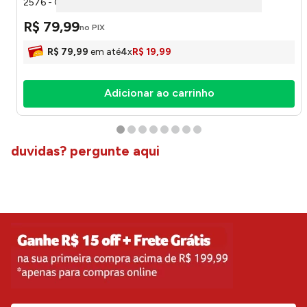
2576 - Cotiplás
R$
79
,
99
no PIX
R$
79
,
99
em até
4
x
R$
19
,
99
Adicionar ao carrinho
duvidas? pergunte aqui