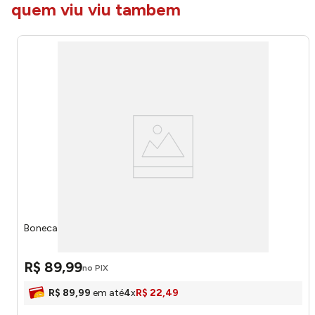
quem viu viu tambem
Boneca K-pop Trix Gold Sora Rosa 1829 - Pupee
R$
89
,
99
no PIX
R$
89
,
99
em até
4
x
R$
22
,
49