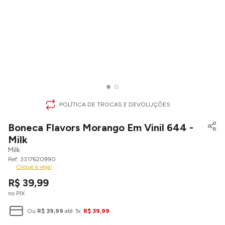
POLÍTICA DE TROCAS E DEVOLUÇÕES
Boneca Flavors Morango Em Vinil 644 -
Milk
Milk
3317620990
Clique e veja!
R$
39
,
99
no PIX
Ou
R$
39
,
99
até
1
x
R$
39
,
99