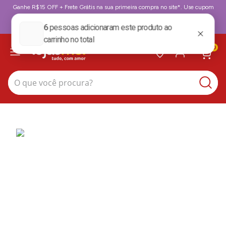
Ganhe R$15 OFF + Frete Grátis na sua primeira compra no site*. Use cupom
BoasVindas. *para compras acima de 199,99
BoasVindas
0
O que você procura?