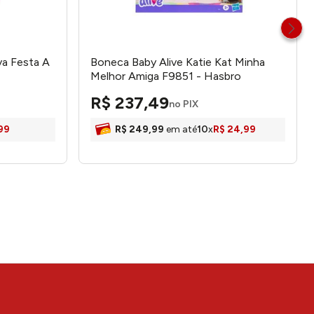
va Festa A
Boneca Baby Alive Katie Kat Minha
Melhor Amiga F9851 - Hasbro
R$
237
,
49
no PIX
99
R$
249
,
99
em até
10
x
R$
24
,
99