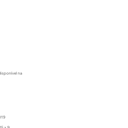
disponível na
019
15 x 9