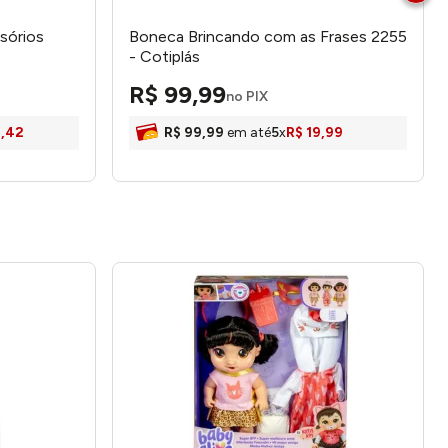
sórios
Boneca Brincando com as Frases 2255
- Cotiplás
R$
99
,
99
no PIX
1
,
42
R$
99
,
99
em até
5
x
R$
19
,
99