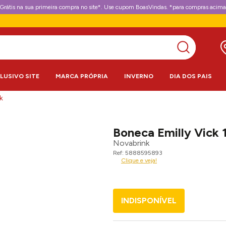
Grátis na sua primeira compra no site*. Use cupom BoasVindas. *para compras acima
CLUSIVO SITE
MARCA PRÓPRIA
INVERNO
DIA DOS PAIS
k
Boneca Emilly Vick 
Novabrink
5888595893
Clique e veja!
INDISPONÍVEL