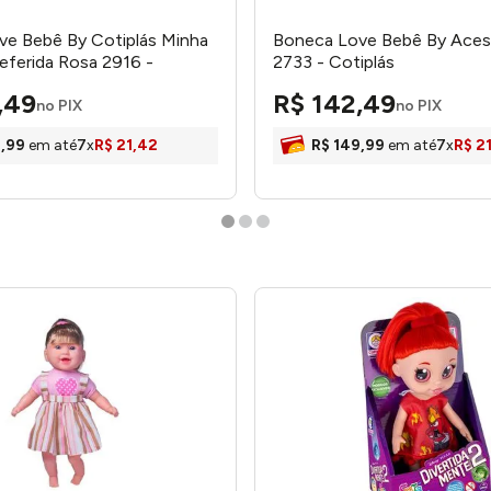
ve Bebê By Cotiplás Minha
Boneca Love Bebê By Aces
eferida Rosa 2916 -
2733 - Cotiplás
,
49
R$
142
,
49
no PIX
no PIX
9
,
99
em até
7
x
R$
21
,
42
R$
149
,
99
em até
7
x
R$
2