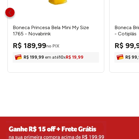
Boneca Princesa Bela Mini My Size
Boneca Br
1765 - Novabrink
- Cotiplás
R$
189
,
99
R$
99
,
no PIX
R$
199
,
99
em até
10
x
R$
19
,
99
R$
99
,