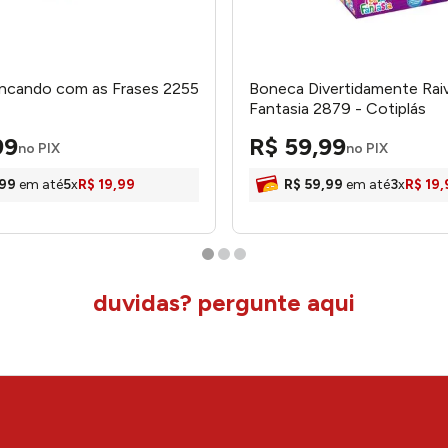
incando com as Frases 2255
Boneca Divertidamente Rai
Fantasia 2879 - Cotiplás
99
R$
59
,
99
no PIX
no PIX
99
em até
5
x
R$
19
,
99
R$
59
,
99
em até
3
x
R$
19
,
duvidas? pergunte aqui