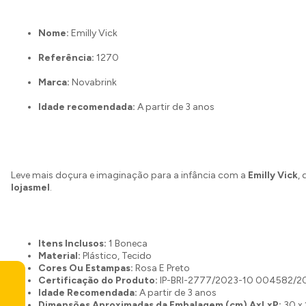
Nome:
Emilly Vick
Referência:
1270
Marca:
Novabrink
Idade recomendada:
A partir de 3 anos
Leve mais doçura e imaginação para a infância com a
Emilly Vick
, 
lojasmel
.
Itens Inclusos:
1 Boneca
Material:
Plástico, Tecido
Cores Ou Estampas:
Rosa E Preto
Certificação do Produto:
IP-BRI-2777/2023-10 004582/2
Idade Recomendada:
A partir de 3 anos
Dimensões Aproximadas da Embalagem (cm) AxLxP:
30 x 