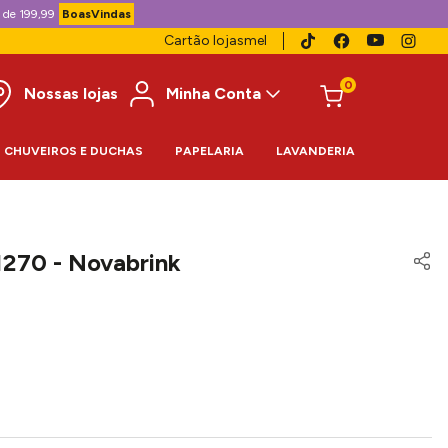
 de 199,99
BoasVindas
Cartão lojasmel
0
Nossas lojas
Minha Conta
CHUVEIROS E DUCHAS
PAPELARIA
LAVANDERIA
1270 - Novabrink