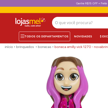
Ganhe R$15 OFF + Frete 
O que você procura?
NOVIDADES
$ EX
brinquedos
bonecas
boneca emilly vick 1270 - novabrin