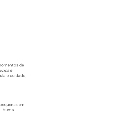
 momentos de
acios e
mula o cuidado,
s pequenas em
 — é uma