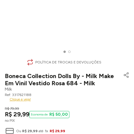
POLÍTICA DE TROCAS E DEVOLUÇÕES
Boneca Collection Dolls By - Milk Make
Em Vinil Vestido Rosa 684 - Milk
Milk
3317621188
Clique e veja!
R$
79
,
99
R$
29
,
99
R$
50
,
00
no PIX
Ou
R$
29
,
99
até
1
x
R$
29
,
99