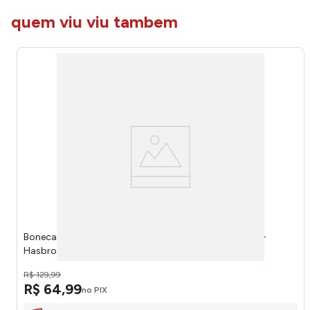
quem viu viu tambem
Boneca Baby Alive Shampoo Harper Hugs Loira F9119 -
Hasbro
R$
129
,
99
R$
64
,
99
no PIX