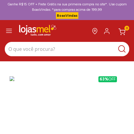
Ganhe R$15 OFF + Frete Grátis na sua primeira compra no site*. Use cupom
BoasVindas. *para compras acima de 199,99
BoasVindas
0
O que você procura?
63%
OFF