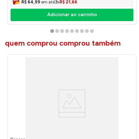
R$
64
,
99
em até
3
x
R$
21
,
66
Adicionar ao carrinho
quem comprou comprou também