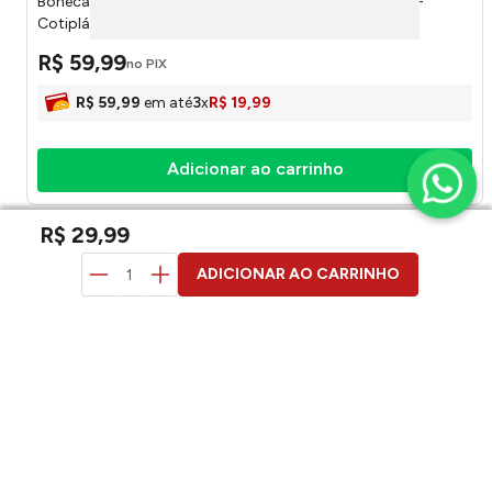
Boneca Divertidamente Alegria Festa A Fantasia 2877 -
Cotiplás
R$
59
,
99
no PIX
R$
59
,
99
em até
3
x
R$
19
,
99
Adicionar ao carrinho
R$
29
,
99
duvidas? pergunte aqui
ADICIONAR AO CARRINHO