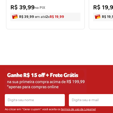
R$
39
,
99
R$
19
,
no PIX
R$
39
,
99
em até
2
x
R$
19
,
99
R$
19
,
Ao clicar em “Gerar cupom” você aceita os
termos de uso da Lojasmel