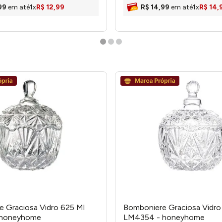
99
em até
1
x
R$
12
,
99
R$
14
,
99
em até
1
x
R$
14
,
 Graciosa Vidro 625 Ml
Bomboniere Graciosa Vidro
 honeyhome
LM4354 - honeyhome