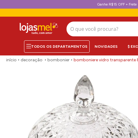
Ganhe R$15 OFF + Frete 
O que você procura?
NOVIDADES
$ EX
decoração
bombonier
bomboniere vidro transparent