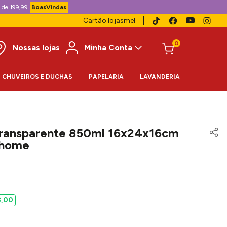
 de 199,99
BoasVindas
Cartão lojasmel
0
Nossas lojas
Minha Conta
CHUVEIROS E DUCHAS
PAPELARIA
LAVANDERIA
Transparente 850ml 16x24x16cm
yhome
8
,
00