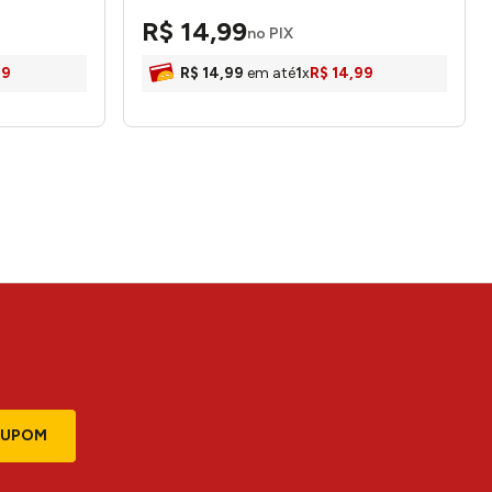
- Wolff
R$
14
,
99
no PIX
99
R$
14
,
99
em até
1
x
R$
14
,
99
CUPOM