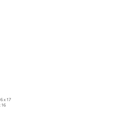
16 x 17
x 16