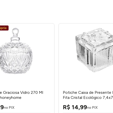
 Graciosa Vidro 270 Ml
Potiche Caixa de Presente
 honeyhome
Fita Cristal Ecológico 7,4
- Wolff
99
R$
14
,
99
no PIX
no PIX