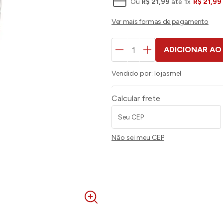
Ou
R$
21
,
99
até
1
x
R$
21
,
99
ADICIONAR AO
Vendido por:
lojasmel
Calcular frete
Não sei meu CEP