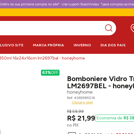
Grátis na sua primeira compra no site*. Use cupom BoasVindas. *para compras acima
CLUSIVO SITE
MARCA PRÓPRIA
INVERNO
DIA DOS PAIS
e 850ml 16x24x16cm lm2697bel - honeyhome
63%
OFF
Bomboniere Vidro 
LM2697BEL - hone
honeyhome
4365985516
Clique e veja!
R$
59
,
99
R$
21
,
99
R$
3
no PIX