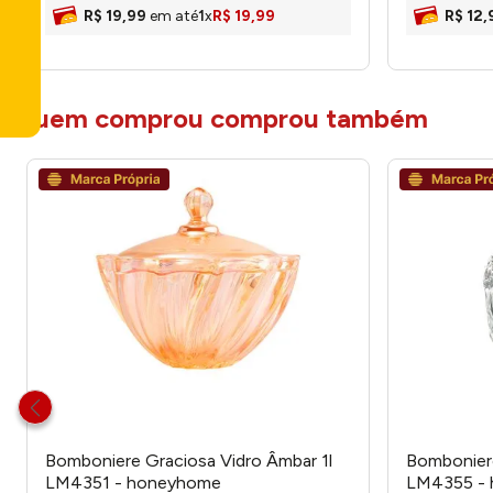
R$
19
,
99
em até
1
x
R$
19
,
99
R$
12
,
quem comprou comprou também
Bomboniere Graciosa Vidro Âmbar 1l
Bomboniere
LM4351 - honeyhome
LM4355 -