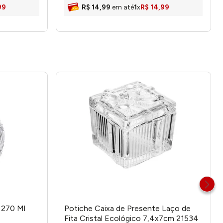
99
R$
14
,
99
em até
1
x
R$
14
,
99
 270 Ml
Potiche Caixa de Presente Laço de
Fita Cristal Ecológico 7,4x7cm 21534