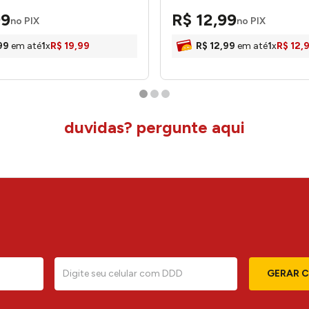
99
R$
12
,
99
no PIX
no PIX
99
em até
1
x
R$
19
,
99
R$
12
,
99
em até
1
x
R$
12
,
duvidas? pergunte aqui
GERAR 