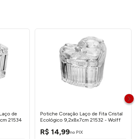
 Laço de
Potiche Coração Laço de Fita Cristal
x7cm 21534
Ecológico 9,2x8x7cm 21532 - Wolff
R$
14
,
99
no PIX