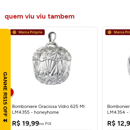
quem viu viu tambem
Bomboniere Graciosa Vidro 625 Ml
Bomboniere
LM4355 - honeyhome
LM4354 -
R$
19
,
99
R$
12
,
no PIX