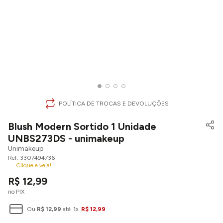
POLÍTICA DE TROCAS E DEVOLUÇÕES
Blush Modern Sortido 1 Unidade
UNBS273DS - unimakeup
Unimakeup
3307494736
Clique e veja!
R$
12
,
99
no PIX
Ou
R$
12
,
99
até
1
x
R$
12
,
99