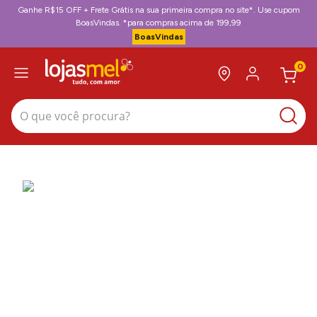
Ganhe R$15 OFF + Frete Grátis na sua primeira compra no site*. Use cupom
BoasVindas. *para compras acima de 199,99
BoasVindas
0
O que você procura?