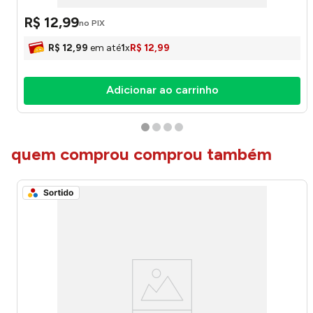
R$
12
,
99
no PIX
R$
12
,
99
em até
1
x
R$
12
,
99
Adicionar ao carrinho
quem comprou comprou também