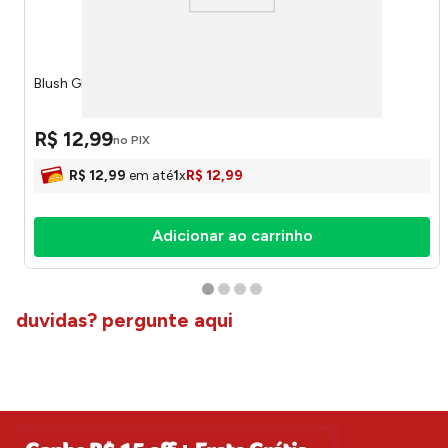
Blush Glow Os Smurfs Sortido 560 - Mia Make
R$
12
,
99
no PIX
R$
12
,
99
em até
1
x
R$
12
,
99
Adicionar ao carrinho
duvidas? pergunte aqui