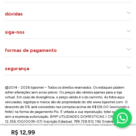
dúvidas
siga-nos
formas de pagamento
segurança
@2014 - 2026 lojasmel – Todos os direitos reservados. Os estoques podem
sofrer alterações sem aviso prévio. Os preços são válidos apenas para a loja
virtual. Em caso de divergência, o preço válido é o do carrinho. As fotos aqui
veiculadas, logotipo e marca são de propriedade do site
www.lojasmel.com
. O
desconto de 5% será concedido nas compras acima de R$129,00 (excluindo o
frete) na forma de pagamento Pix. É vetada a sua reprodução, total ou parcial,
sem a expressa autorização. BMP UTILIDADES DOMESTICAS / CNPJ:
12.356.100/0039-07/ Inscrição Estadual: 799.728.912.116/ Endereço: R José
Versolato,101 , Centro – São Bernardo do Campo - SP CEP: 09750-730
R$
12
,
99
Conheça nossa loja na Paulista / SP: