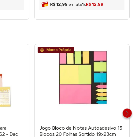
R$
12
,
99
em até
1
x
R$
12
,
99
ara
Jogo Bloco de Notas Autoadesivo 15
62 - Dac
Blocos 20 Folhas Sortido 19x23cm