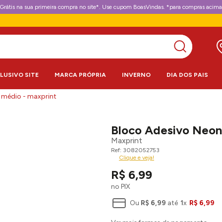
Grátis na sua primeira compra no site*. Use cupom BoasVindas. *para compras acima
CLUSIVO SITE
MARCA PRÓPRIA
INVERNO
DIA DOS PAIS
 médio - maxprint
Bloco Adesivo Neon
Maxprint
3082052753
Clique e veja!
R$
6
,
99
no PIX
Ou
R$
6
,
99
até
1
x
R$
6
,
99