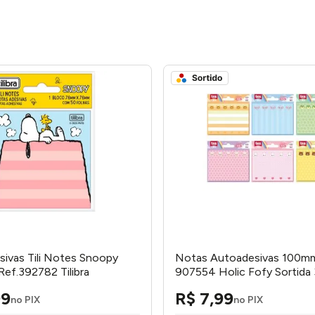
ivas Tili Notes Snoopy
Notas Autoadesivas 100
ef.392782 Tilibra
907554 Holic Fofy Sortida 
Tris
99
R$
7
,
99
no PIX
no PIX