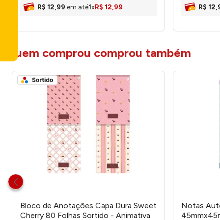
R$
12
,
99
em até
1
x
R$
12
,
99
R$
12
,
quem comprou comprou também
Bloco de Anotações Capa Dura Sweet
Notas Auto
Cherry 80 Folhas Sortido - Animativa
45mmx45mm