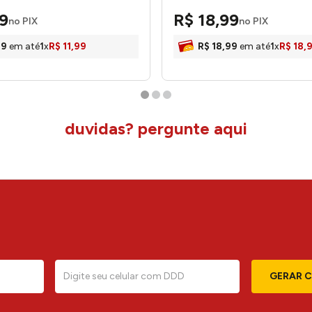
9
R$
18
,
99
no PIX
no PIX
99
em até
1
x
R$
11
,
99
R$
18
,
99
em até
1
x
R$
18
,
duvidas? pergunte aqui
GERAR 