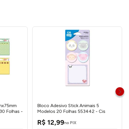
mmx75mm
Bloco Adesivo Stick Animais 5
30 Folhas -
Modelos 20 Folhas 553442 - Cis
R$
12
,
99
no PIX