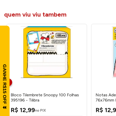
quem viu viu tambem
Bloco Tilembrete Snoopy 100 Folhas
Notas Ades
395196 - Tilibra
76x76mm R
R$
12
,
99
R$
12
,
no PIX