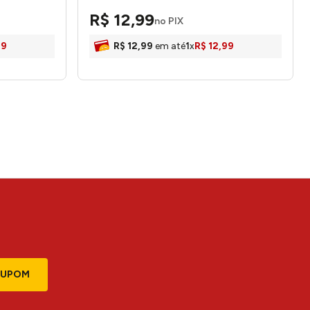
LM2603PAP - honeyhome
R$
12
,
99
no PIX
99
R$
12
,
99
em até
1
x
R$
12
,
99
CUPOM