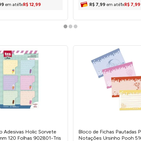
99
em até
1
x
R$
12
,
99
R$
7
,
99
em até
1
x
R$
7
,
99
 Adesivas Holic Sorvete
Bloco de Fichas Pautadas P
 120 Folhas 902801-Tris
Notações Ursinho Pooh 51