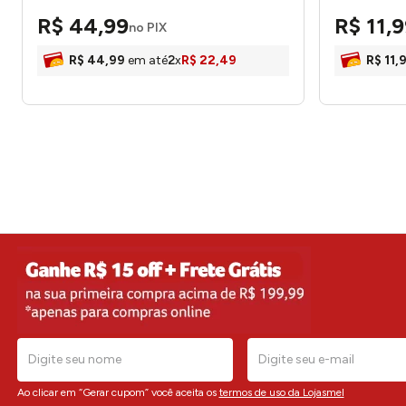
R$
44
,
99
R$
11
,
9
no PIX
R$
44
,
99
em até
2
x
R$
22
,
49
R$
11
,
Ao clicar em “Gerar cupom” você aceita os
termos de uso da Lojasmel