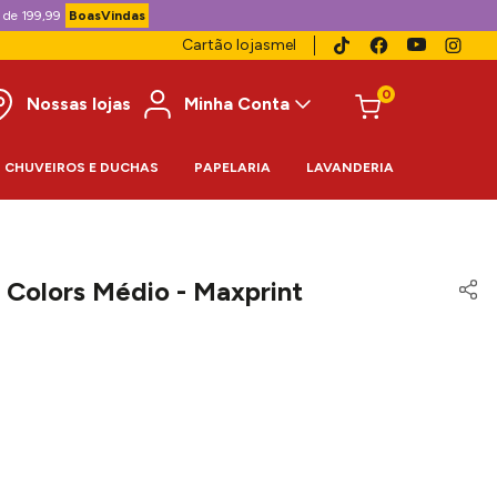
 de 199,99
BoasVindas
Cartão lojasmel
0
Nossas lojas
Minha Conta
CHUVEIROS E DUCHAS
PAPELARIA
LAVANDERIA
 Colors Médio - Maxprint