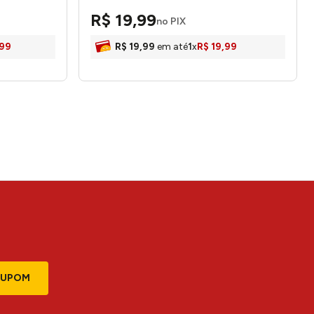
R$
19
,
99
no PIX
99
R$
19
,
99
em até
1
x
R$
19
,
99
CUPOM