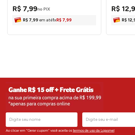
Tris
LM2603PA
R$
7
,
99
R$
12
,
no PIX
R$
7
,
99
em até
1
x
R$
7
,
99
R$
12
,
Ao clicar em “Gerar cupom” você aceita os
termos de uso da Lojasmel