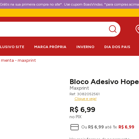
Grátis na sua primeira compra no site*. Use cupom BoasVindas. *para compras acima
CLUSIVO SITE
MARCA PRÓPRIA
INVERNO
DIA DOS PAIS
 menta - maxprint
Bloco Adesivo Hope
Maxprint
3082052561
Clique e veja!
R$
6
,
99
no PIX
Ou
R$
6
,
99
até
1
x
R$
6
,
99