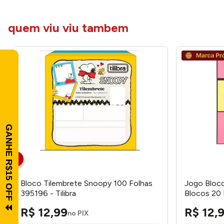
quem viu viu tambem
Bloco Tilembrete Snoopy 100 Folhas
Jogo Bloc
395196 - Tilibra
Blocos 20 
LM2603PA
R$
12
,
99
R$
12
,
no PIX