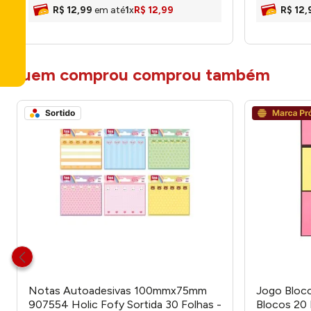
R$
12
,
99
em até
1
x
R$
12
,
99
R$
12
,
quem comprou comprou também
Notas Autoadesivas 100mmx75mm
Jogo Bloc
907554 Holic Fofy Sortida 30 Folhas -
Blocos 20 