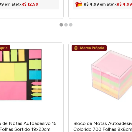
99
em até
1
x
R$
12
,
99
R$
4
,
99
em até
1
x
R$
4
,
99
o de Notas Autoadesivo 15
Bloco de Notas Autoadesi
Folhas Sortido 19x23cm
Colorido 700 Folhas 8x8c