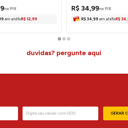
P - honeyhome
LM2598PAP - honeyhome
99
R$
34
,
99
no PIX
no PIX
99
em até
1
x
R$
12
,
99
R$
34
,
99
em até
1
x
R$
34
,
duvidas? pergunte aqui
GERAR 