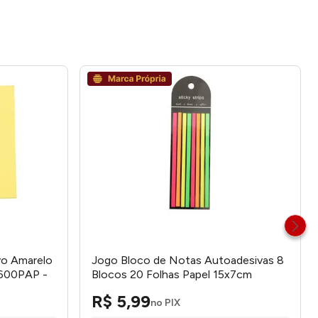
vo Amarelo
Jogo Bloco de Notas Autoadesivas 8
2600PAP -
Blocos 20 Folhas Papel 15x7cm
LM2612PAP - honeyhome
R$
5
,
99
no PIX