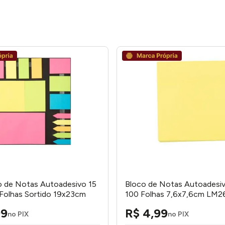
o de Notas Autoadesivo 15
Bloco de Notas Autoadesi
Folhas Sortido 19x23cm
100 Folhas 7,6x7,6cm LM
P - honeyhome
honeyhome
99
R$
4
,
99
no PIX
no PIX