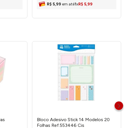
R$
5
,
99
em até
1
x
R$
5
,
99
vas
Bloco Adesivo Stick 14 Modelos 20
m
Folhas Ref.553446 Cis