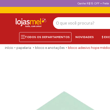
Ganhe R$15 OFF + Frete 
O que você procura?
NOVIDADES
$ EX
papelaria
bloco e anotações
bloco adesivo hope médio