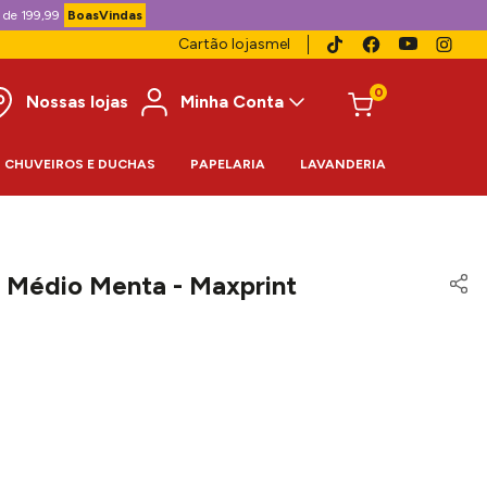
 de 199,99
BoasVindas
Cartão lojasmel
0
Nossas lojas
Minha Conta
CHUVEIROS E DUCHAS
PAPELARIA
LAVANDERIA
 Médio Menta - Maxprint