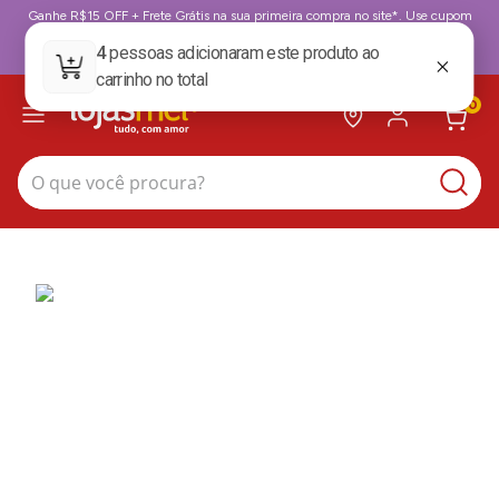
Ganhe R$15 OFF + Frete Grátis na sua primeira compra no site*. Use cupom
BoasVindas. *para compras acima de 199,99
BoasVindas
0
O que você procura?