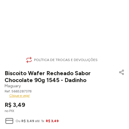
POLÍTICA DE TROCAS E DEVOLUÇÕES
Biscoito Wafer Recheado Sabor
Chocolate 90g 1545 - Dadinho
Maguary
5665287378
Clique e veja!
R$
3
,
49
no PIX
Ou
R$
3
,
49
até
1
x
R$
3
,
49