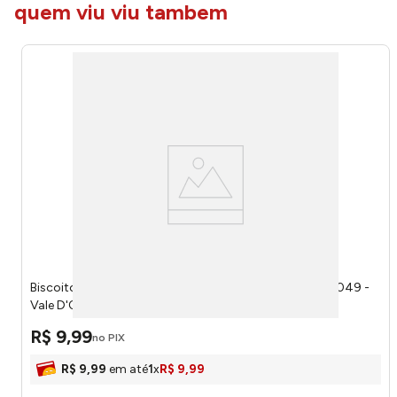
quem viu viu tambem
Biscoito Fino Dueto Chocolate Preto e Branco 300g 7049 -
Vale D'Ouro
R$
9
,
99
no PIX
R$
9
,
99
em até
1
x
R$
9
,
99