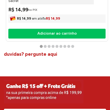
Secret
R$
14
,
99
no PIX
R$
14
,
99
em até
1
x
R$
14
,
99
Adicionar ao carrinho
duvidas? pergunte aqui