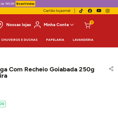
 de 199,99
BoasVindas
Cartão lojasmel
0
Nossas lojas
Minha Conta
CHUVEIROS E DUCHAS
PAPELARIA
LAVANDERIA
Uga Com Recheio Goiabada 250g
ira
00