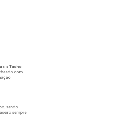
a
da
Tacho
recheado com
nação
po, sendo
aseiro sempre