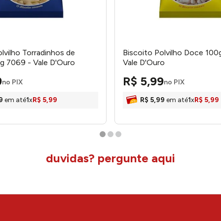
olvilho Torradinhos de
Biscoito Polvilho Doce 100
g 7069 - Vale D'Ouro
Vale D'Ouro
9
R$
5
,
99
no PIX
no PIX
9
em até
1
x
R$
5
,
99
R$
5
,
99
em até
1
x
R$
5
,
99
duvidas? pergunte aqui