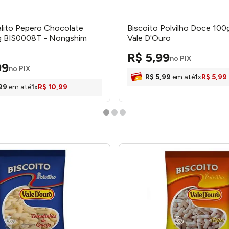
alito Pepero Chocolate
Biscoito Polvilho Doce 100
g BIS0008T - Nongshim
Vale D'Ouro
R$
5
,
99
no PIX
99
no PIX
R$
5
,
99
em até
1
x
R$
5
,
99
99
em até
1
x
R$
10
,
99