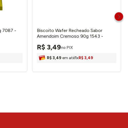
g 7087 -
Biscoito Wafer Recheado Sabor
Amendoim Cremoso 90g 1543 -
Dadinho
R$
3
,
49
no PIX
R$
3
,
49
em até
1
x
R$
3
,
49