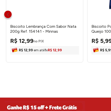
Biscoito Lembrança Com Sabor Nata
Biscoito P
200g Ref. 154141 - Minnas
Queijo 100
R$
12
,
99
R$
5
,
9
no PIX
R$
12
,
99
em até
1
x
R$
12
,
99
R$
5
,
9