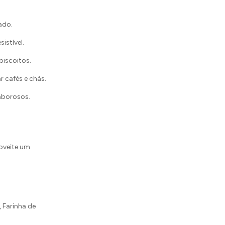
ado.
istível.
biscoitos.
cafés e chás.
saborosos.
oveite um
 Farinha de