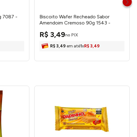
g 7087 -
Biscoito Wafer Recheado Sabor
Amendoim Cremoso 90g 1543 -
Dadinho
R$
3
,
49
no PIX
R$
3
,
49
em até
1
x
R$
3
,
49