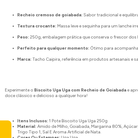
Recheio cremoso de goiabada:
Sabor tradicional e equilibr
Textura crocante:
Massa leve e sequinha para um lanche irres
Peso:
250g, embalagem prática que conserva o frescor dos 
Perfeito para qualquer momento:
Ótimo para acompanhar 
Marca:
Tacho Caipira, referência em produtos artesanais e 
Experimente o
Biscoito Uga Uga com Recheio de Goiabada
e apr
doce clássico e delicioso a qualquer hora!
Itens Inclusos:
1 Pote Biscoito Uga Uga 250g
Material:
Amido de Milho, Goiabada, Margarina 80%, Açúcar,
Trigo Tipo 1, Sal E Aroma Artificial de Nata.
Cores Ou Estampas:
Uga Uga