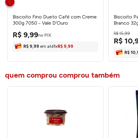
Biscoito Fino Dueto Café com Creme
Biscoito P
300g 7050 - Vale D'Ouro
Branco 32
R$
9
,
99
R$
15
,
99
no PIX
R$
10
,
R$
9
,
99
em até
1
x
R$
9
,
99
R$
10
,
quem comprou comprou também