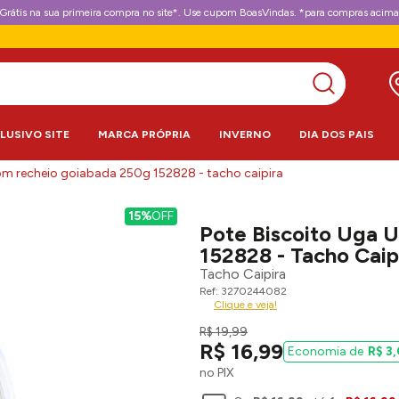
Grátis na sua primeira compra no site*. Use cupom BoasVindas. *para compras acima
CLUSIVO SITE
MARCA PRÓPRIA
INVERNO
DIA DOS PAIS
om recheio goiabada 250g 152828 - tacho caipira
15%
OFF
Pote Biscoito Uga 
152828 - Tacho Caip
Tacho Caipira
3270244082
Clique e veja!
R$
19
,
99
R$
16
,
99
R$
3
,
no PIX