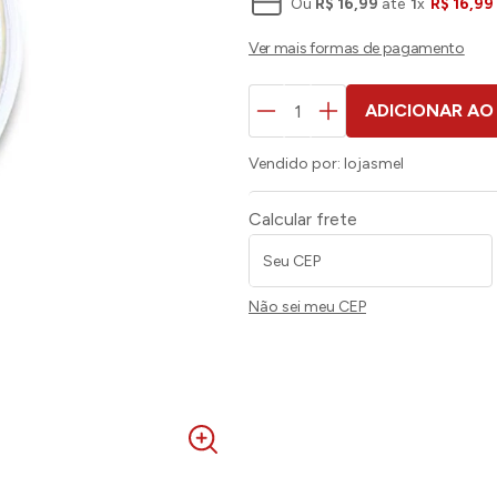
Ou
R$
16
,
99
até
1
x
R$
16
,
99
ADICIONAR AO
Vendido por:
lojasmel
Calcular frete
Não sei meu CEP