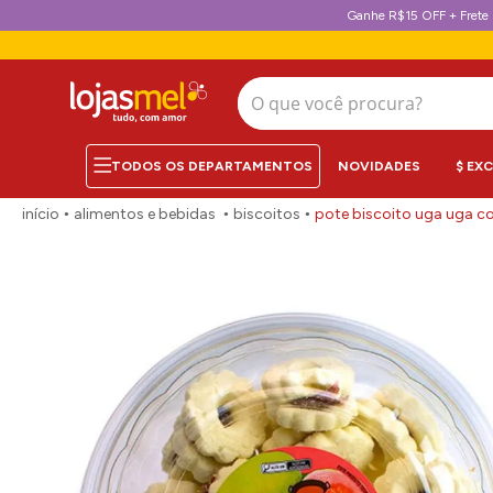
Ganhe R$15 OFF + Frete 
O que você procura?
NOVIDADES
$ EX
alimentos e bebidas
biscoitos
pote biscoito uga uga c