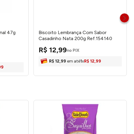
inal 47g
Biscoito Lembrança Com Sabor
Casadinho Nata 200g Ref.154140
Minnas
R$
12
,
99
no PIX
R$
12
,
99
em até
1
x
R$
12
,
99
99