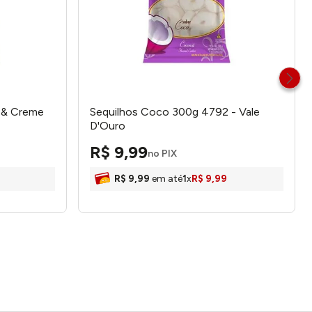
ã & Creme
Sequilhos Coco 300g 4792 - Vale
D'Ouro
R$
9
,
99
no PIX
R$
9
,
99
em até
1
x
R$
9
,
99