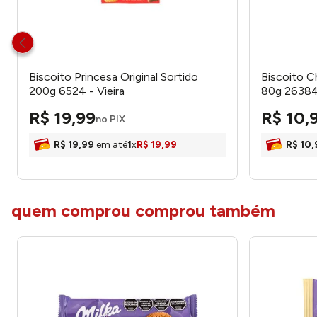
Biscoito Princesa Original Sortido
Biscoito C
200g 6524 - Vieira
80g 26384
R$
19
,
99
R$
10
,
no PIX
R$
19
,
99
em até
1
x
R$
19
,
99
R$
10
,
quem comprou comprou também