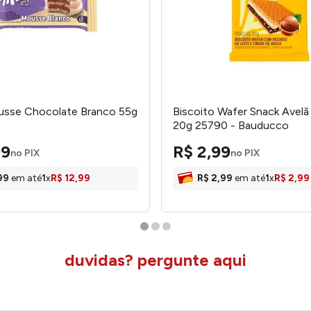
ousse Chocolate Branco 55g
Biscoito Wafer Snack Avel
20g 25790 - Bauducco
99
R$
2
,
99
no PIX
no PIX
99
em até
1
x
R$
12
,
99
R$
2
,
99
em até
1
x
R$
2
,
99
duvidas? pergunte aqui