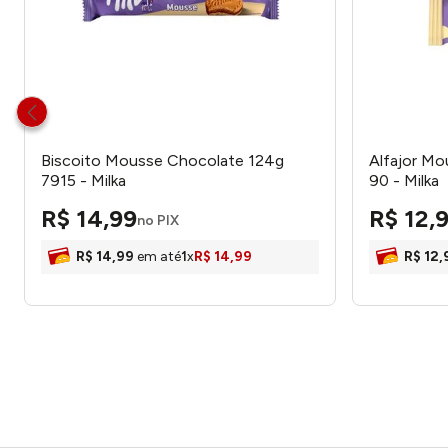
Biscoito Mousse Chocolate 124g
Alfajor M
7915 - Milka
90 - Milka
R$
14
,
99
R$
12
,
no PIX
R$
14
,
99
em até
1
x
R$
14
,
99
R$
12
,