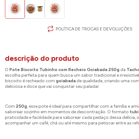
POLÍTICA DE TROCAS E DEVOLUÇÕES
descrição do produto
O
Pote Biscoito Tubinho com Recheio Goiabada 250g
da
Tacho
escolha perfeita para quem busca um sabor tradicional e irresistíve
biscoito é recheado com
goiabada
de qualidade, criando uma co
deliciosa e doce que vai conquistar seu paladar.
Com
250g
, esse pote é ideal para compartilhar com a família e am
saborear sozinho em momentos de descontração. O formato
tub
praticidade e facilidade para saborear cada pedaço dessa delícia, i
acompanhar um café, chá ou até mesmo para petiscar entre as refe