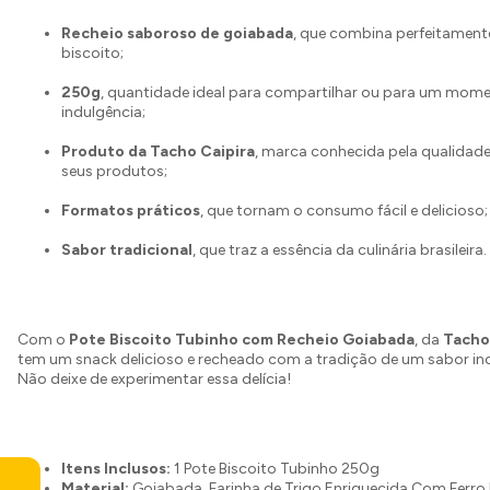
Recheio saboroso de goiabada
, que combina perfeitamen
biscoito;
250g
, quantidade ideal para compartilhar ou para um mom
indulgência;
Produto da Tacho Caipira
, marca conhecida pela qualidade
seus produtos;
Formatos práticos
, que tornam o consumo fácil e delicioso;
Sabor tradicional
, que traz a essência da culinária brasileira.
Com o
Pote Biscoito Tubinho com Recheio Goiabada
, da
Tacho
tem um snack delicioso e recheado com a tradição de um sabor inc
Não deixe de experimentar essa delícia!
Itens Inclusos:
1 Pote Biscoito Tubinho 250g
Material:
Goiabada, Farinha de Trigo Enriquecida Com Ferro