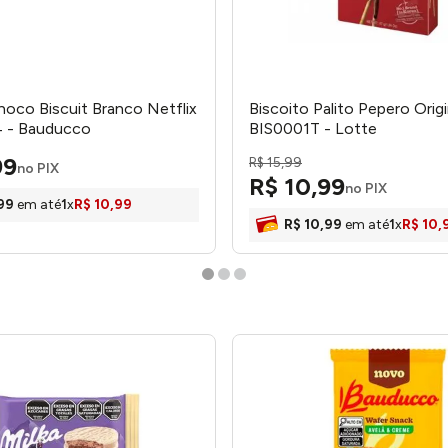
hoco Biscuit Branco Netflix
Biscoito Palito Pepero Orig
 - Bauducco
BIS0001T - Lotte
99
R$
15
,
99
no PIX
R$
10
,
99
no PIX
99
em até
1
x
R$
10
,
99
R$
10
,
99
em até
1
x
R$
10
,