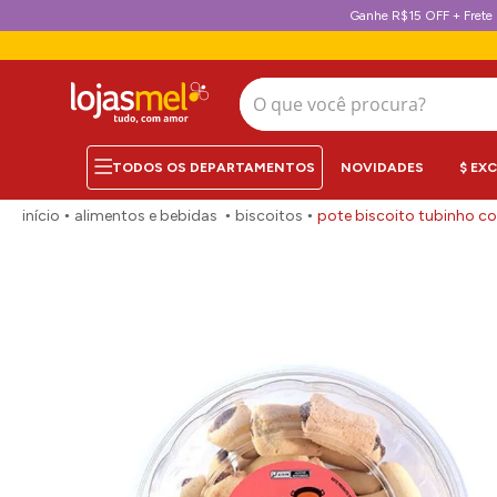
Ganhe R$15 OFF + Frete 
O que você procura?
NOVIDADES
$ EX
alimentos e bebidas
biscoitos
pote biscoito tubinho c