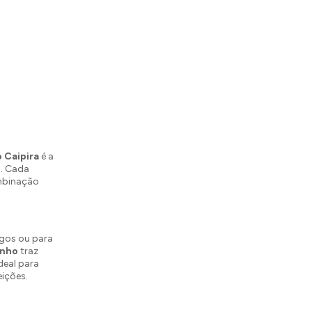
 Caipira
é a
l. Cada
mbinação
igos ou para
inho
traz
deal para
ições.