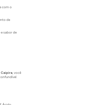
te com o
ento de
 e sabor de
 Caipira
, você
onfundível.
 E Ácido