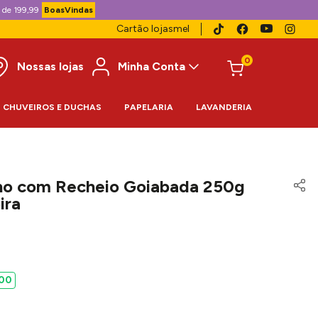
 de 199,99
BoasVindas
Cartão lojasmel
0
Nossas lojas
Minha Conta
CHUVEIROS E DUCHAS
PAPELARIA
LAVANDERIA
nho com Recheio Goiabada 250g
ira
00