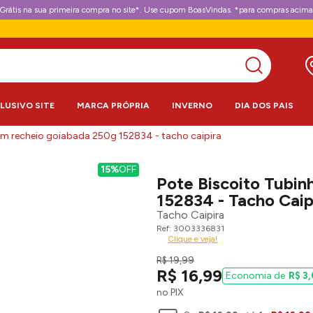
Grátis na sua primeira compra no site*. Use cupom BoasVindas. *para compras acima
CLUSIVO SITE
MARCA PRÓPRIA
INVERNO
DIA DOS PAIS
om recheio goiabada 250g 152834 - tacho caipira
15%
OFF
Pote Biscoito Tubi
152834 - Tacho Caip
Tacho Caipira
3003336831
Clique e veja!
R$
19
,
99
R$
16
,
99
R$
3
,
no PIX