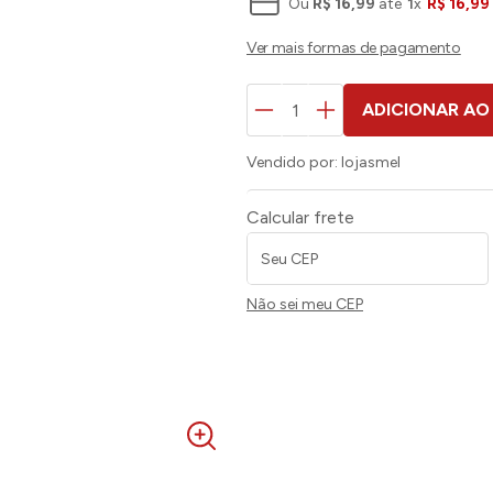
Ou
R$
16
,
99
até
1
x
R$
16
,
99
ADICIONAR AO
Vendido por:
lojasmel
Calcular frete
Não sei meu CEP