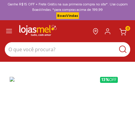
Ganhe R$15 OFF + Frete Grátis na sua primeira compra no site*. Use cupom
BoasVindas. *para compras acima de 199,99
BoasVindas
0
O que você procura?
13%
OFF