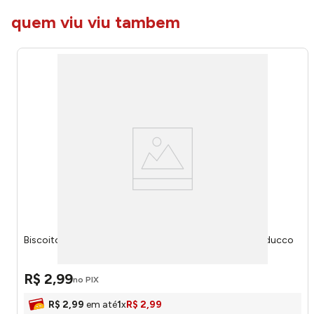
quem viu viu tambem
Biscoito Wafer Snack Avelã & Creme 20g 25790 - Bauducco
R$
2
,
99
no PIX
R$
2
,
99
em até
1
x
R$
2
,
99