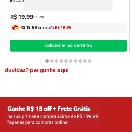
Biscoito Princesa Original Sortido 200g 6524 - Vieira
R$
19
,
99
no PIX
R$
19
,
99
em até
1
x
R$
19
,
99
Adicionar ao carrinho
duvidas? pergunte aqui