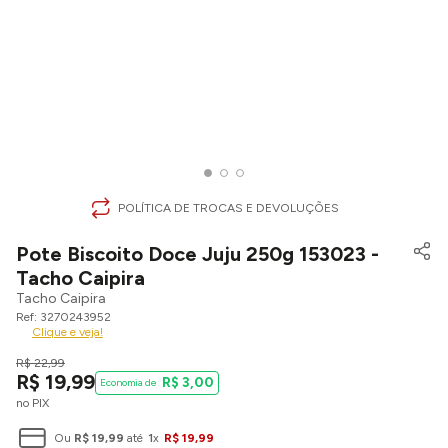
POLÍTICA DE TROCAS E DEVOLUÇÕES
Pote Biscoito Doce Juju 250g 153023 -
Tacho Caipira
Tacho Caipira
3270243952
Clique e veja!
R$
22
,
99
R$
19
,
99
R$
3
,
00
no PIX
Ou
R$
19
,
99
até
1
x
R$
19
,
99