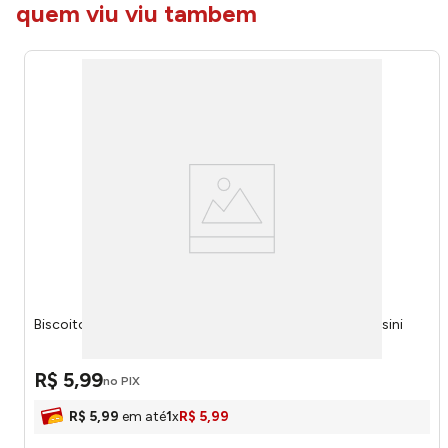
quem viu viu tambem
Biscoito de Polvilho Salgado Cebola E Salsa 80g - Cassini
R$
5
,
99
no PIX
R$
5
,
99
em até
1
x
R$
5
,
99