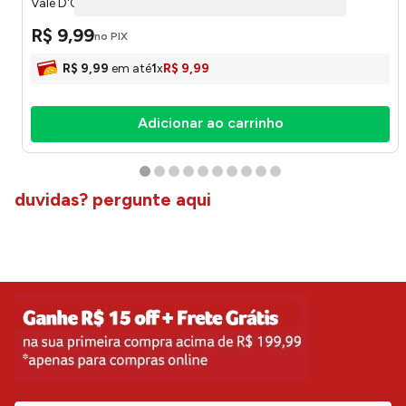
Vale D'Ouro
R$
9
,
99
no PIX
R$
9
,
99
em até
1
x
R$
9
,
99
Adicionar ao carrinho
duvidas? pergunte aqui