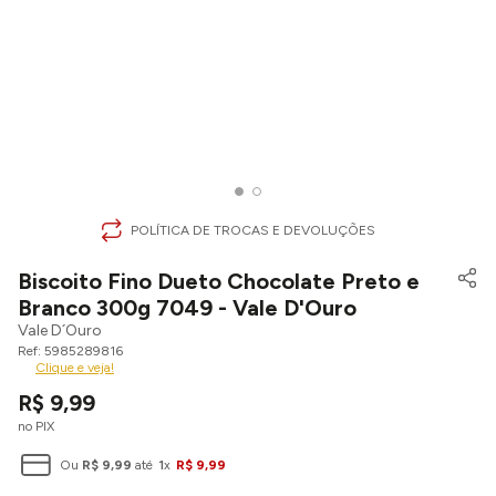
POLÍTICA DE TROCAS E DEVOLUÇÕES
Biscoito Fino Dueto Chocolate Preto e
Branco 300g 7049 - Vale D'Ouro
Vale D´Ouro
5985289816
Clique e veja!
R$
9
,
99
no PIX
Ou
R$
9
,
99
até
1
x
R$
9
,
99