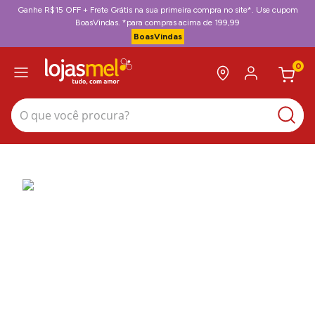
Ganhe R$15 OFF + Frete Grátis na sua primeira compra no site*. Use cupom
BoasVindas. *para compras acima de 199,99
BoasVindas
0
O que você procura?