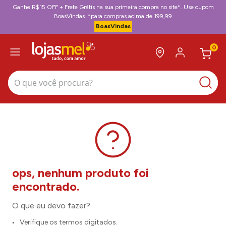
Ganhe R$15 OFF + Frete Grátis na sua primeira compra no site*. Use cupom
BoasVindas. *para compras acima de 199,99
BoasVindas
0
O que você procura?
O que eu devo fazer?
Verifique os termos digitados.