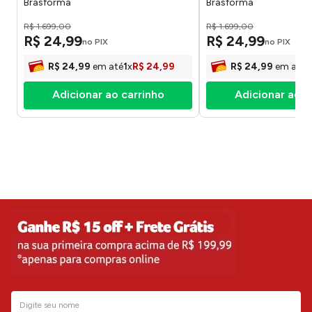
Brasforma
Brasforma
R$
1
.
699
,
00
R$
1
.
699
,
00
R$
24
,
99
R$
24
,
99
no PIX
no PIX
R$
24
,
99
em até
1
x
R$
24
,
99
R$
24
,
99
em até
1
Adicionar ao carrinho
Adicionar ao c