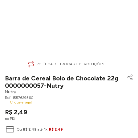
POLÍTICA DE TROCAS E DEVOLUÇÕES
Barra de Cereal Bolo de Chocolate 22g
0000000057-Nutry
Nutry
1557629560
Clique e veja!
R$
2
,
49
no PIX
Ou
R$
2
,
49
até
1
x
R$
2
,
49