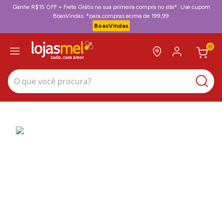
Ganhe R$15 OFF + Frete Grátis na sua primeira compra no site*. Use cupom
BoasVindas. *para compras acima de 199,99
BoasVindas
0
O que você procura?