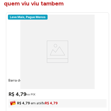
quem viu viu tambem
Barra de Cereal Nuts Sementes 25g 1261 - Nutry
R$
4
,
79
no PIX
R$
4
,
79
em até
1
x
R$
4
,
79