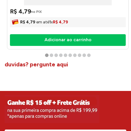
R$
4
,
79
no PIX
R$
4
,
79
em até
1
x
R$
4
,
79
Adicionar ao carrinho
duvidas? pergunte aqui