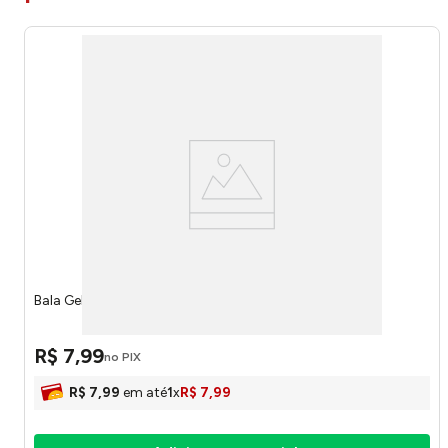
Bala Gelatina Minhocas Brilho 90g - Fini
R$
7
,
99
no PIX
R$
7
,
99
em até
1
x
R$
7
,
99