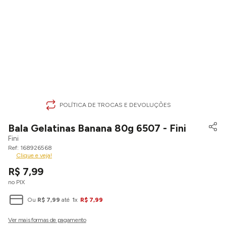
POLÍTICA DE TROCAS E DEVOLUÇÕES
Bala Gelatinas Banana 80g 6507 - Fini
Fini
168926568
Clique e veja!
R$
7
,
99
no PIX
Ou
R$
7
,
99
até
1
x
R$
7
,
99