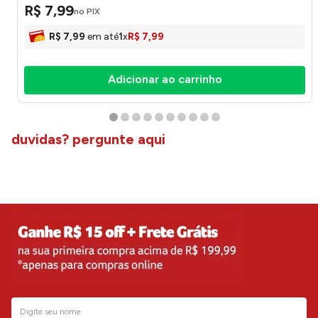
R$
7
,
99
no PIX
R$
7
,
99
em até
1
x
R$
7
,
99
Adicionar ao carrinho
duvidas? pergunte aqui