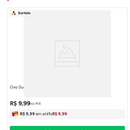
Ovo Surpresa Trolls Sortido 1247 - Riclan
R$
9
,
99
no PIX
R$
9
,
99
em até
1
x
R$
9
,
99