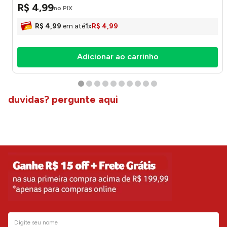
R$
4
,
99
no PIX
R$
4
,
99
em até
1
x
R$
4
,
99
Adicionar ao carrinho
duvidas? pergunte aqui