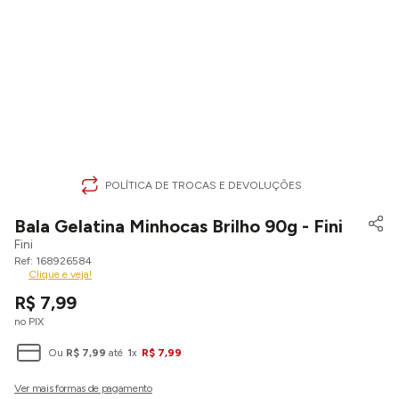
POLÍTICA DE TROCAS E DEVOLUÇÕES
Bala Gelatina Minhocas Brilho 90g - Fini
Fini
168926584
Clique e veja!
R$
7
,
99
no PIX
Ou
R$
7
,
99
até
1
x
R$
7
,
99