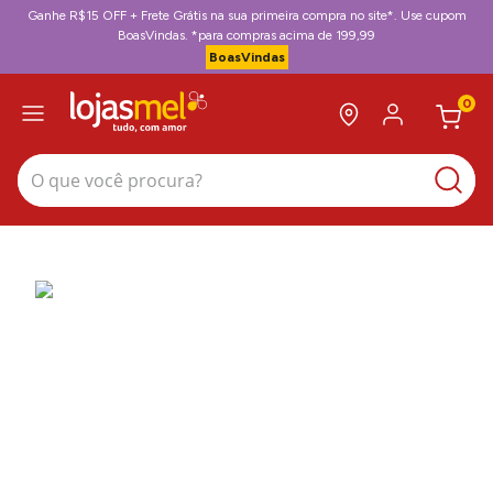
Ganhe R$15 OFF + Frete Grátis na sua primeira compra no site*. Use cupom
BoasVindas. *para compras acima de 199,99
BoasVindas
0
O que você procura?