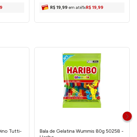
9
R$
19
,
99
em até
1
x
R$
19
,
99
Dino Tutti-
Bala de Gelatina Wummis 80g 50258 -