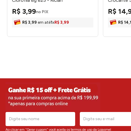
Clorofila 8g 825 - Riclan
Crocante 
R$
3
,
99
R$
14
,
no PIX
R$
3
,
99
em até
1
x
R$
3
,
99
R$
14
,
Ao clicar em “Gerar cupom” você aceita os
termos de uso da Lojasmel