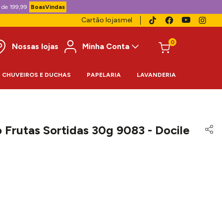
 de 199,99
BoasVindas
Cartão lojasmel
0
Nossas lojas
Minha Conta
CHUVEIROS E DUCHAS
PAPELARIA
LAVANDERIA
Frutas Sortidas 30g 9083 - Docile