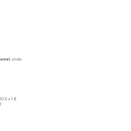
asmel
, onde
 10.5 x 1.8
2