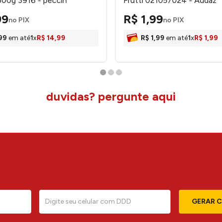
500g 3916 - peccin
Frutti 021057024 - Audaz
99
R$
1
,
99
no PIX
no PIX
99
em até
1
x
R$
14
,
99
R$
1
,
99
em até
1
x
R$
1
,
99
duvidas? pergunte aqui
GERAR 