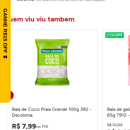
quem viu viu tambem
23%
OFF
Bala de Coco Praia Grande 100g 392 -
Bala de ge
Dacolonia
65g 7912 
R$
7
,
99
R$
12
,
99
no PIX