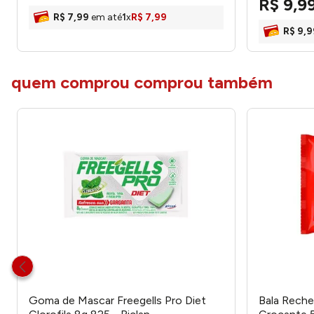
R$
9
,
9
R$
7
,
99
em até
1
x
R$
7
,
99
R$
9
,
9
quem comprou comprou também
Goma de Mascar Freegells Pro Diet
Bala Reche