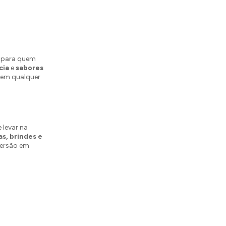
l para quem
cia
e
sabores
a em qualquer
 levar na
s, brindes e
versão em