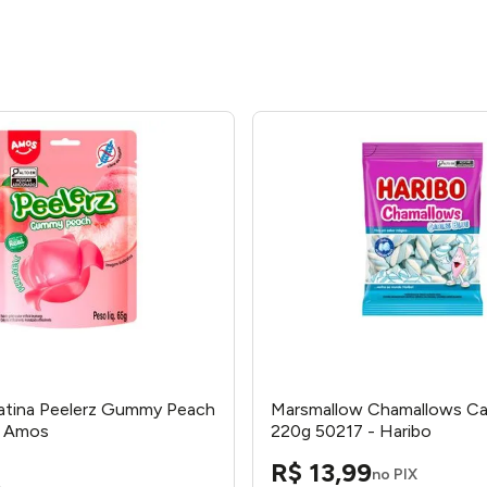
latina Peelerz Gummy Peach
Marsmallow Chamallows Ca
- Amos
220g 50217 - Haribo
R$
13
,
99
no PIX