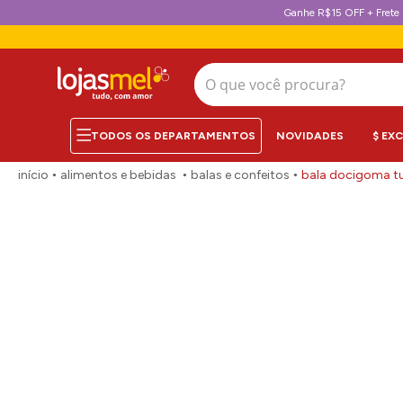
Ganhe R$15 OFF + Frete 
O que você procura?
NOVIDADES
$ EX
alimentos e bebidas
balas e confeitos
bala docigoma tu