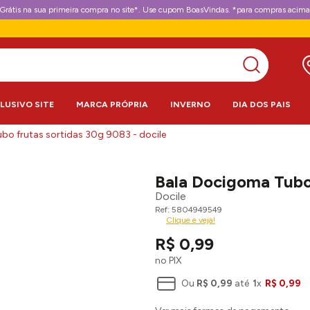
Grátis na sua primeira compra no site*. Use cupom BoasVindas. *para compras acima
CLUSIVO SITE
MARCA PRÓPRIA
INVERNO
DIA DOS PAIS
bo frutas sortidas 30g 9083 - docile
Bala Docigoma Tubo 
Docile
5804949549
Clique e veja!
R$
0
,
99
no PIX
Ou
R$
0
,
99
até
1
x
R$
0
,
99