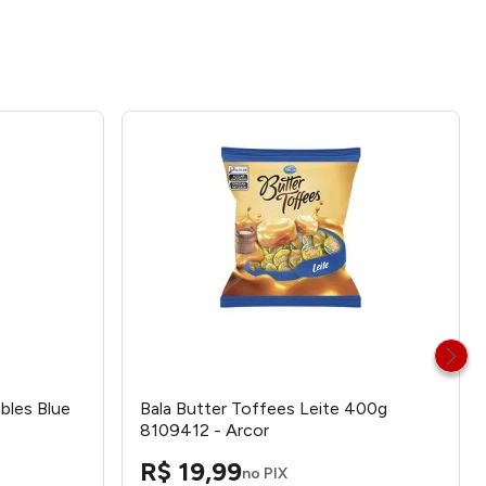
bles Blue
Bala Butter Toffees Leite 400g
8109412 - Arcor
R$
19
,
99
no PIX