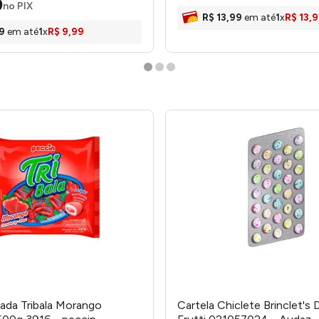
9
no PIX
R$
13
,
99
em até
1
x
R$
13
,
9
9
em até
1
x
R$
9
,
99
ada Tribala Morango
Cartela Chiclete Brinclet's 