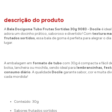
descrição do produto
A
Bala Docigoma Tubo Frutas Sortidas 30g 9083 - Docile
é idea
adora um docinho prático, saboroso e divertido! Com
textura ma
frutados sortidos
, essa bala de goma é perfeita para alegrar o di
lugar.
A embalagem em
formato de tubo
com 30g é compacta e fácil de
bolsa, lancheira ou mochila, sendo ideal para
lembrancinhas, festa
consumo diário
. A qualidade
Docile
garante sabor, cor e muita di
cada mordida!
Conteúdo: 30g
Sabores frutados sortidos