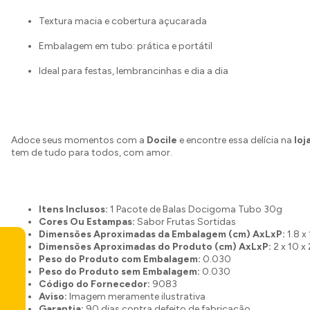
Textura macia e cobertura açucarada
Embalagem em tubo: prática e portátil
Ideal para festas, lembrancinhas e dia a dia
Adoce seus momentos com a
Docile
e encontre essa delícia na
loj
tem de tudo para todos, com amor.
Itens Inclusos:
1 Pacote de Balas Docigoma Tubo 30g
Cores Ou Estampas:
Sabor Frutas Sortidas
Dimensões Aproximadas da Embalagem (cm) AxLxP:
1.8 x
Dimensões Aproximadas do Produto (cm) AxLxP:
2 x 10 x 
Peso do Produto com Embalagem:
0.030
Peso do Produto sem Embalagem:
0.030
Código do Fornecedor:
9083
Aviso:
Imagem meramente ilustrativa
Garantia:
90 dias contra defeito de fabricação