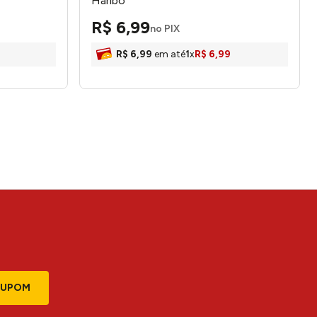
Haribo
R$
6
,
99
no PIX
R$
6
,
99
em até
1
x
R$
6
,
99
CUPOM