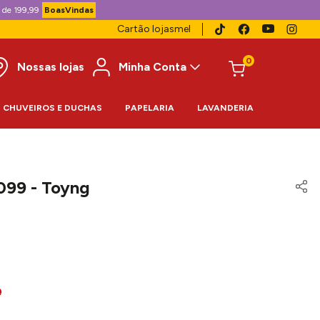
 de 199,99
BoasVindas
Cartão lojasmel
0
Nossas lojas
Minha Conta
CHUVEIROS E DUCHAS
PAPELARIA
LAVANDERIA
099 - Toyng
9