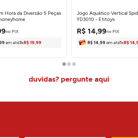
im Hora da Diversão 5 Peças
Jogo Aquático Vertical Spi
 honeyhome
YD3010 - Etitoys
99
R$
14
,
99
no PIX
no PIX
99
em até
3
x
R$
19
,
99
R$
14
,
99
em até
1
x
R$
14
,
duvidas? pergunte aqui