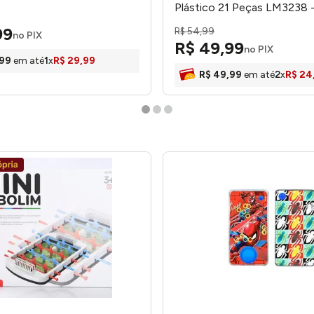
Plástico 21 Peças LM3238 
honeyhome
99
R$
54
,
99
no PIX
R$
49
,
99
no PIX
99
em até
1
x
R$
29
,
99
R$
49
,
99
em até
2
x
R$
24