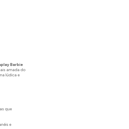
play Barbie
mais amada do
ma lúdica e
cas que
néis e