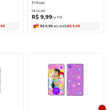
-
Etitoys
R$
14
,
99
R$
9
,
99
no PIX
,
99
R$
9
,
99
em até
1
x
R$
9
,
99