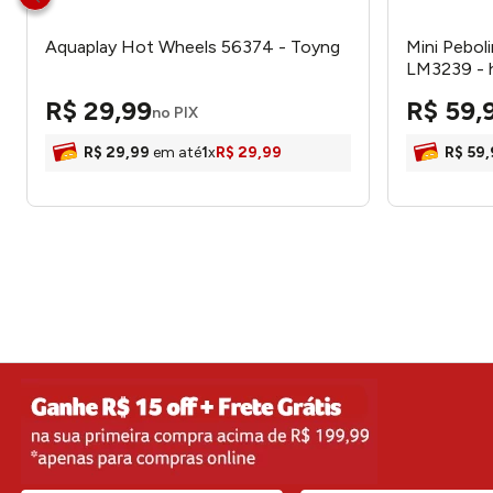
Aquaplay Hot Wheels 56374 - Toyng
Mini Pebol
LM3239 -
R$
29
,
99
R$
59
,
no PIX
R$
29
,
99
em até
1
x
R$
29
,
99
R$
59
,