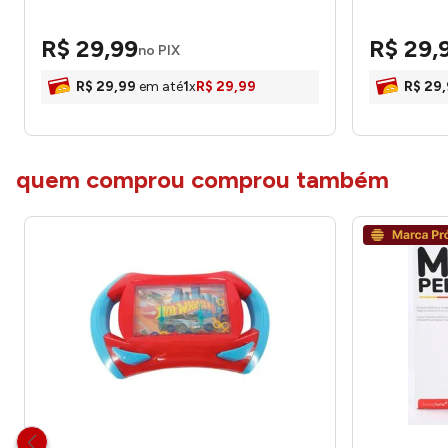
R$
29
,
99
R$
29
,
no PIX
R$
29
,
99
em até
1
x
R$
29
,
99
R$
29
,
quem comprou comprou também