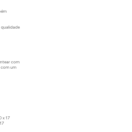
mbém
m qualidade
entear com
as com um
0 x 17
 17