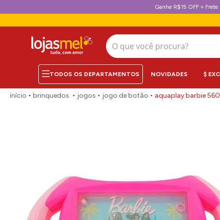
Ganhe R$15 OFF + Frete 
O que você procura?
NOVIDADES
$ EX
brinquedos
jogos
jogo de botão
aquaplay barbie 560