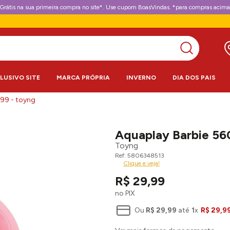
Grátis na sua primeira compra no site*. Use cupom BoasVindas. *para compras acima
CLUSIVO SITE
MARCA PRÓPRIA
INVERNO
DIA DOS PAIS
99 - toyng
Aquaplay Barbie 56
Toyng
5806348513
Clique e veja!
R$
29
,
99
no PIX
Ou
R$
29
,
99
até
1
x
R$
29
,
9