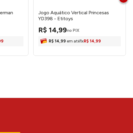
derman
Jogo Aquático Vertical Princesas
YD398 - Etitoys
R$
14
,
99
no PIX
99
R$
14
,
99
em até
1
x
R$
14
,
99