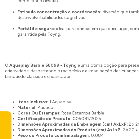
completar o desafio.
Estimula concentração e coordenação:
diversão que ta
desenvolve habilidades cognitivas.
Portátil e seguro:
ideal para brincar em qualquer lugar, co
garantida pela Toyng.
O
Aquaplay Barbie 56099 - Toyng
é uma ótima opção para pres
criatividade, despertando o raciocínio e a imaginação das crianç
brinquedo clássico e encantador.
Itens Inclusos:
1 Aquaplay
Material:
Plástico
Cores Ou Estampas:
Rosa Estampa Barbie
Certificação do Produto:
005081/2025
Dimensões Aproximadas da Embalagem (cm) AxLxP:
2 x 2
Dimensões Aproximadas do Produto (cm) AxLxP:
2 x 20 x
Peso do Produto com Embalagem:
0.084