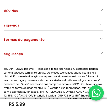
dúvidas
siga-nos
formas de pagamento
segurança
@2014 - 2026 lojasmel – Todos os direitos reservados. Os estoques podem
sofrer alterações sem aviso prévio. Os preços são válidos apenas para a loja
virtual. Em caso de divergência, o preço válido é o do carrinho. As fotos aqui
veiculadas, logotipo e marca são de propriedade do site
www.lojasmel.com
. O
desconto de 5% será concedido nas compras acima de R$129,00 (excluindo o
frete) na forma de pagamento Pix. É vetada a sua reprodução, total ou parcial,
sem a expressa autorização. BMP UTILIDADES DOMESTICAS / CNPJ:
12.356.100/0039-07/ Inscrição Estadual: 799.728.912.116/ Endereço: R José
Versolato,101 , Centro – São Bernardo do Campo - SP CEP: 09750-730
R$
5
,
99
Conheça nossa loja na Paulista / SP: