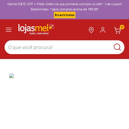
Ganhe R$15 OFF + Frete Grátis na sua primeira compra no site*. Use cupom
BoasVindas. *para compras acima de 199,99
BoasVindas
0
O que você procura?