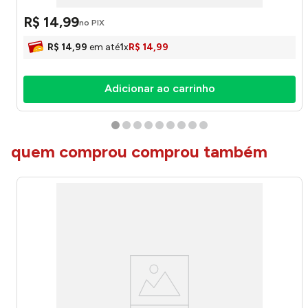
R$
14
,
99
no PIX
R$
14
,
99
em até
1
x
R$
14
,
99
Adicionar ao carrinho
quem comprou comprou também