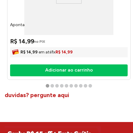
Apontador Be Berry 390658 - Tilibra
R$
14
,
99
no PIX
R$
14
,
99
em até
1
x
R$
14
,
99
Adicionar ao carrinho
duvidas? pergunte aqui