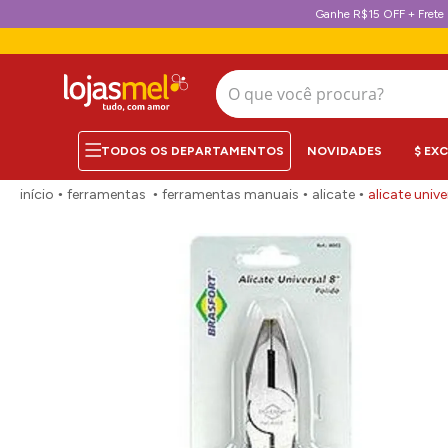
Ganhe R$15 OFF + Frete 
O que você procura?
NOVIDADES
$ EX
ferramentas
ferramentas manuais
alicate
alicate unive