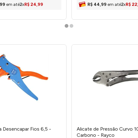
99
em até
2
x
R$
24
,
99
R$
44
,
99
em até
2
x
R$
22
ra Desencapar Fios 6,5 -
Alicate de Pressão Curvo 1
Carbono - Rayco