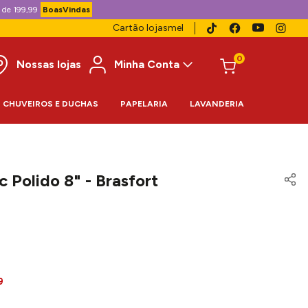
 de 199,99
BoasVindas
Cartão lojasmel
0
Nossas lojas
Minha Conta
CHUVEIROS E DUCHAS
PAPELARIA
LAVANDERIA
c Polido 8" - Brasfort
9