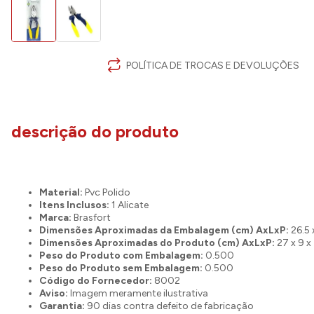
POLÍTICA DE TROCAS E DEVOLUÇÕES
descrição do produto
Material:
Pvc Polido
Itens Inclusos:
1 Alicate
Marca:
Brasfort
Dimensões Aproximadas da Embalagem (cm) AxLxP:
26.5 
Dimensões Aproximadas do Produto (cm) AxLxP:
27 x 9 x
Peso do Produto com Embalagem:
0.500
Peso do Produto sem Embalagem:
0.500
Código do Fornecedor:
8002
Aviso:
Imagem meramente ilustrativa
Garantia:
90 dias contra defeito de fabricação