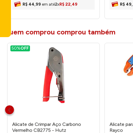
R$
44
,
99
em até
2
x
R$
22
,
49
R$
49
,
quem comprou comprou também
50%
OFF
Alicate de Crimpar Aço Carbono
Alicate pa
Vermelho CB2775 - Hutz
Rayco