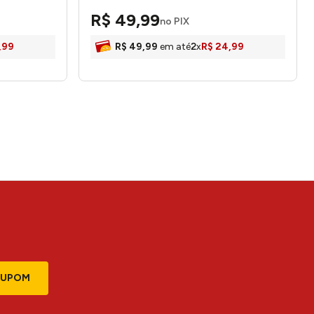
R$
49
,
99
no PIX
,
99
R$
49
,
99
em até
2
x
R$
24
,
99
CUPOM