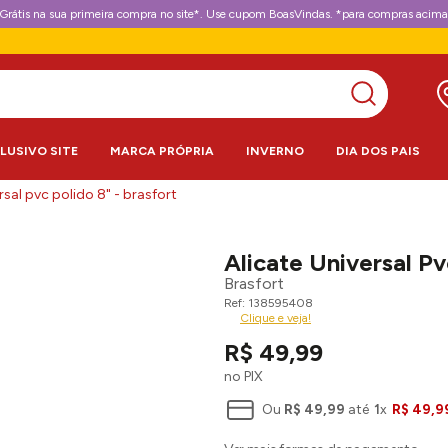
Grátis na sua primeira compra no site*. Use cupom BoasVindas. *para compras acima
CLUSIVO SITE
MARCA PRÓPRIA
INVERNO
DIA DOS PAIS
rsal pvc polido 8" - brasfort
Alicate Universal Pv
Brasfort
138595408
Clique e veja!
R$
49
,
99
no PIX
Ou
R$
49
,
99
até
1
x
R$
49
,
9