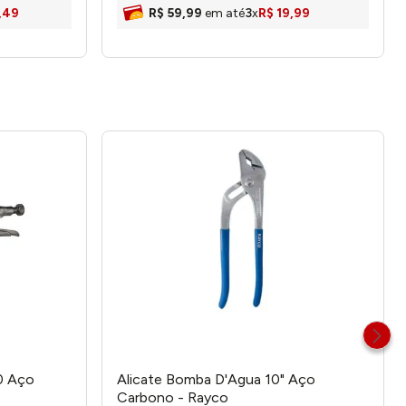
,
49
R$
59
,
99
em até
3
x
R$
19
,
99
0 Aço
Alicate Bomba D'Agua 10" Aço
Carbono - Rayco