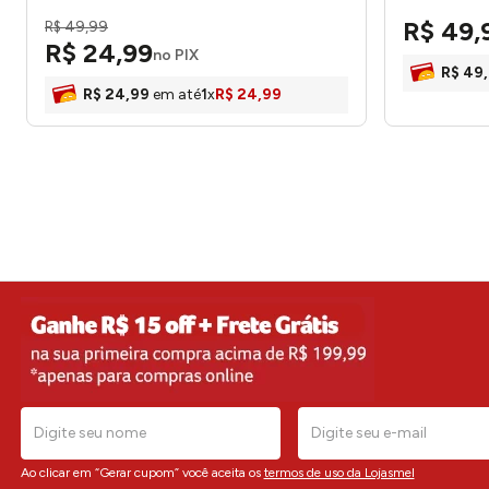
R$
49
,
R$
49
,
99
R$
24
,
99
no PIX
R$
49
,
R$
24
,
99
em até
1
x
R$
24
,
99
Ao clicar em “Gerar cupom” você aceita os
termos de uso da Lojasmel