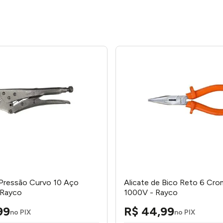
 Pressão Curvo 10 Aço
Alicate de Bico Reto 6 Cr
 Rayco
1000V - Rayco
99
R$
44
,
99
no PIX
no PIX