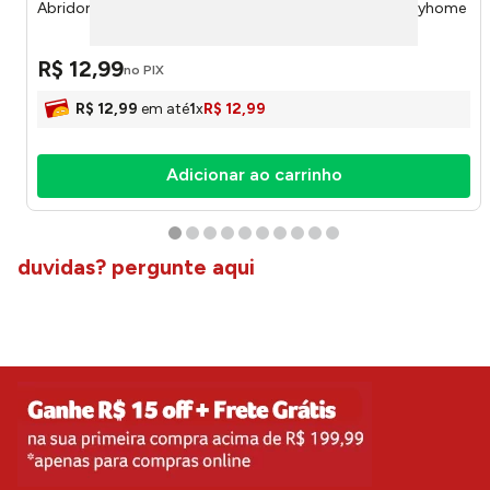
Abridor de Coco Inox 8x16,5x1,5cm LM4035IDE - honeyhome
R$
12
,
99
no PIX
R$
12
,
99
em até
1
x
R$
12
,
99
Adicionar ao carrinho
duvidas? pergunte aqui