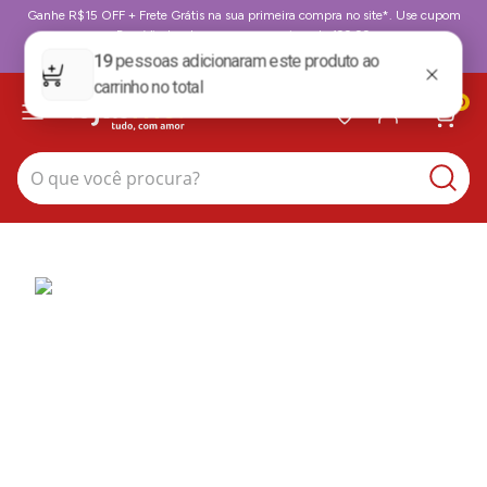
Ganhe R$15 OFF + Frete Grátis na sua primeira compra no site*. Use cupom
BoasVindas. *para compras acima de 199,99
BoasVindas
0
O que você procura?