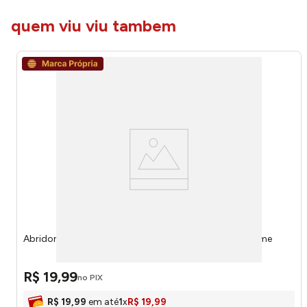
quem viu viu tambem
Abridor de Lata Inox 11x8x3cm LM4104IDE - honeyhome
R$
19
,
99
no PIX
R$
19
,
99
em até
1
x
R$
19
,
99