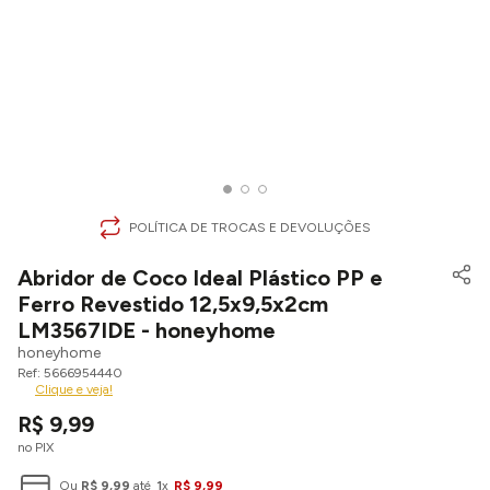
POLÍTICA DE TROCAS E DEVOLUÇÕES
Abridor de Coco Ideal Plástico PP e
Ferro Revestido 12,5x9,5x2cm
LM3567IDE - honeyhome
honeyhome
5666954440
Clique e veja!
R$
9
,
99
no PIX
Ou
R$
9
,
99
até
1
x
R$
9
,
99