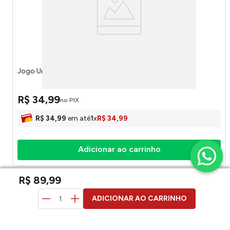
Jogo Uno Liar's JLH43 - Mattel
R$
34
,
99
no PIX
R$
34
,
99
em até
1
x
R$
34
,
99
Adicionar ao carrinho
R$
89
,
99
duvidas? pergunte aqui
ADICIONAR AO CARRINHO