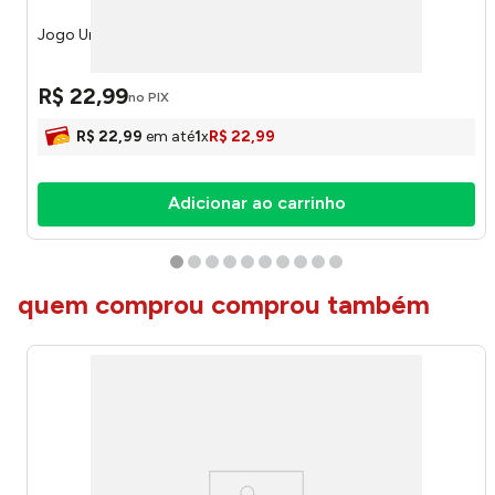
Jogo Uno Express JDF56 - Mattel
R$
22
,
99
no PIX
R$
22
,
99
em até
1
x
R$
22
,
99
Adicionar ao carrinho
quem comprou comprou também