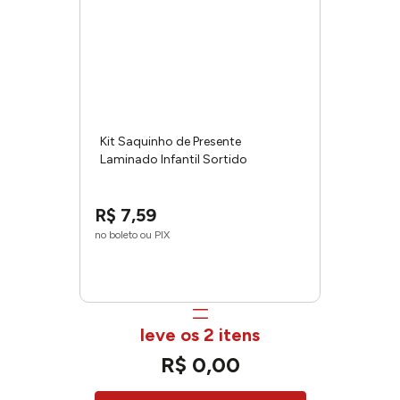
Kit Saquinho de Presente
Laminado Infantil Sortido
43x59cm 7407 - Gala
R$
7
,
59
no boleto ou PIX
leve os 2 itens
R$
0
,
00