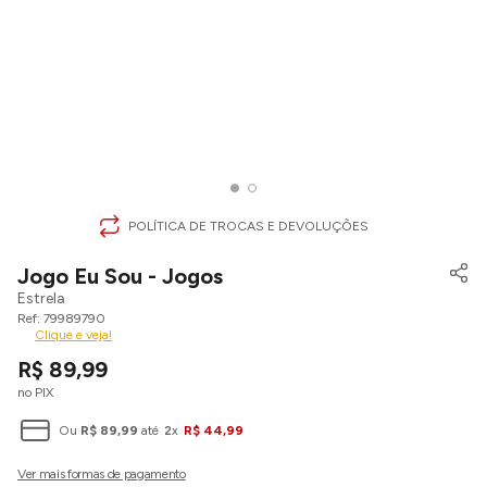
POLÍTICA DE TROCAS E DEVOLUÇÕES
Jogo Eu Sou - Jogos
Estrela
79989790
Clique e veja!
R$
89
,
99
no PIX
Ou
R$
89
,
99
até
2
x
R$
44
,
99