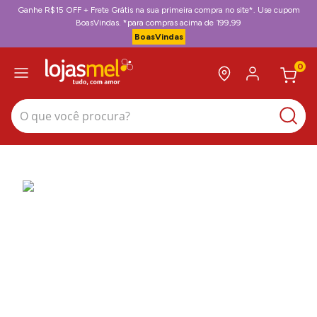
Ganhe R$15 OFF + Frete Grátis na sua primeira compra no site*. Use cupom
BoasVindas. *para compras acima de 199,99
BoasVindas
0
O que você procura?