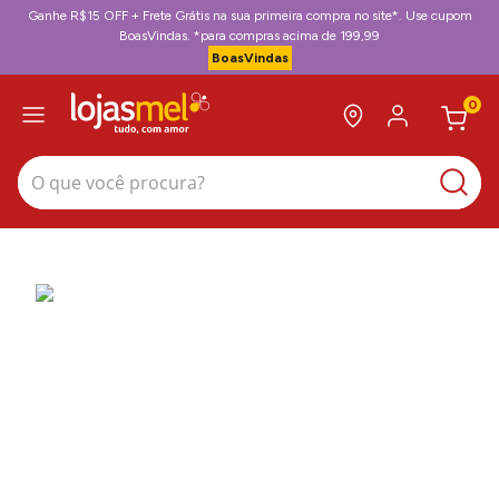
Ganhe R$15 OFF + Frete Grátis na sua primeira compra no site*. Use cupom
BoasVindas. *para compras acima de 199,99
BoasVindas
0
O que você procura?