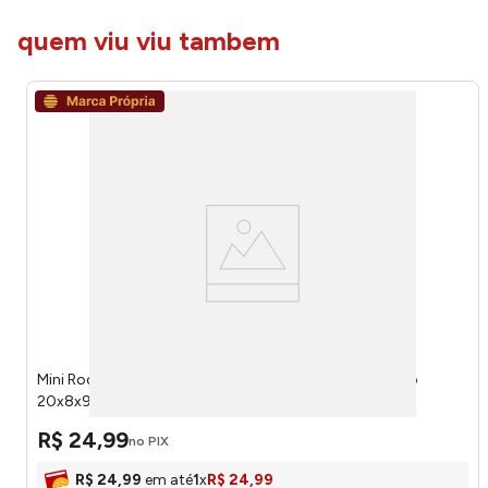
quem viu viu tambem
Mini Rodo Limpa Vidro 2 Em 1 Moderna Ferro E Plástico
20x8x97cm LM3995MO - honeyhome
R$
24
,
99
no PIX
R$
24
,
99
em até
1
x
R$
24
,
99