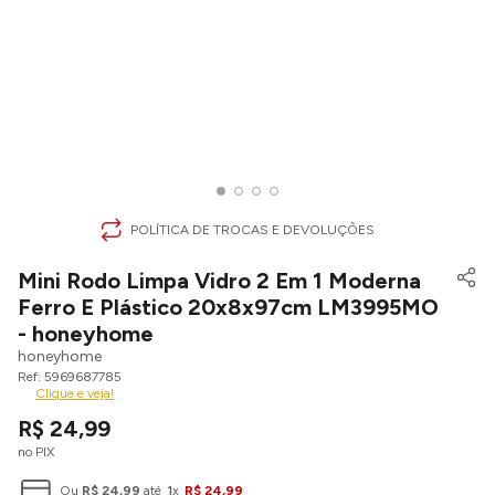
POLÍTICA DE TROCAS E DEVOLUÇÕES
Mini Rodo Limpa Vidro 2 Em 1 Moderna
Ferro E Plástico 20x8x97cm LM3995MO
- honeyhome
honeyhome
5969687785
Clique e veja!
R$
24
,
99
no PIX
Ou
R$
24
,
99
até
1
x
R$
24
,
99