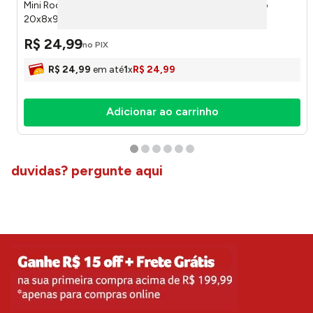
Mini Rodo Limpa Vidro 2 Em 1 Moderna Ferro E Plástico
20x8x97cm LM3995MO - honeyhome
R$
24
,
99
no PIX
R$
24
,
99
em até
1
x
R$
24
,
99
Adicionar ao carrinho
duvidas? pergunte aqui